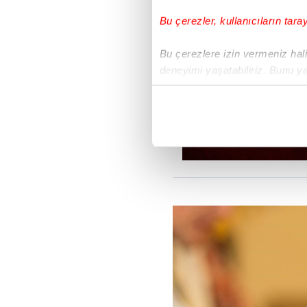
odaklandı.
Bu çerezler, kullanıcıların tara
Bu çerezlere izin vermeniz halin
deneyimi yaşatabiliriz. Bunu y
içerikleri sunabilmek adına el
noktasında tek gelir kalemimiz 
Her halükârda, kullanıcılar, bu 
Sizlere daha iyi bir hizmet sun
çerezler vasıtasıyla çeşitli kiş
amacıyla kullanılmaktadır. Diğer
reklam/pazarlama faaliyetlerinin
Çerezlere ilişkin tercihlerinizi 
butonuna tıklayabilir,
Çerez Bi
6698 sayılı Kişisel Verilerin 