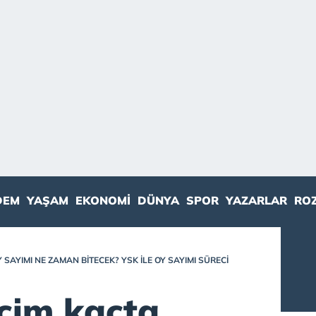
DEM
YAŞAM
EKONOMI
DÜNYA
SPOR
YAZARLAR
RO
Y SAYIMI NE ZAMAN BITECEK? YSK ILE OY SAYIMI SÜRECI
eçim kaçta