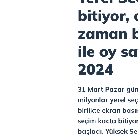
bitiyor,
zaman b
ile oy s
2024
31 Mart Pazar gün
milyonlar yerel s
birlikte ekran başı
seçim kaçta bitiy
başladı. Yüksek Se