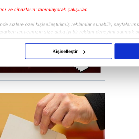
yıcı ve cihazlarını tanımlayarak çalışırlar.
de sizlere özel kişiselleştirilmiş reklamlar sunabilir, sayfalarım
aparken amacımızın size daha iyi bir reklam deneyimi sunmak ol
imizden gelen çabayı gösterdiğimizi ve bu noktada, reklamların ma
olduğunu sizlere hatırlatmak isteriz.
Kişiselleştir
çerezlere izin vermedikleri takdirde, kullanıcılara hedefli reklaml
abilmek için İnternet Sitemizde kendimize ve üçüncü kişilere ait 
isel verileriniz işlenmekte olup gerekli olan çerezler bilgi toplum
 çerezler, sitemizin daha işlevsel kılınması ve kişiselleştirilmes
 yapılması, amaçlarıyla sınırlı olarak açık rızanız dahilinde kulla
aşağıda yer alan panel vasıtasıyla belirleyebilirsiniz. Çerezlere iliş
lgilendirme Metnimizi
ziyaret edebilirsiniz.
Korunması Kanunu uyarınca hazırlanmış Aydınlatma Metnimizi okum