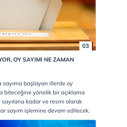
 çerezlerle ilgili bilgi almak için lütfen
tıklayınız
.
03
YOR, OY SAYIMI NE ZAMAN
la sayıma başlayan illerde oy
a biteceğine yönelik bir açıklama
 sayılana kadar ve resmi olarak
dar sayım işlemine devam edilecek.