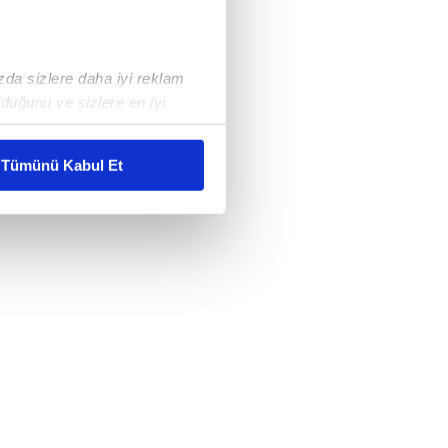
ızda sizlere daha iyi reklam
duğunu ve sizlere en iyi
liyetlerimizi karşılamak
Tümünü Kabul Et
ar gösterilmeyecektir."
çerezler kullanılmaktadır. Bu
u hizmetlerinin sunulması
i ve sizlere yönelik
nılacaktır.
kin detaylı bilgi için Ayarlar
ak ve sitemizde ilgili