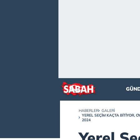
GÜN
HABERLER
GALERI
YEREL SEÇIM KAÇTA BITIYOR, O
2024
Yerel S