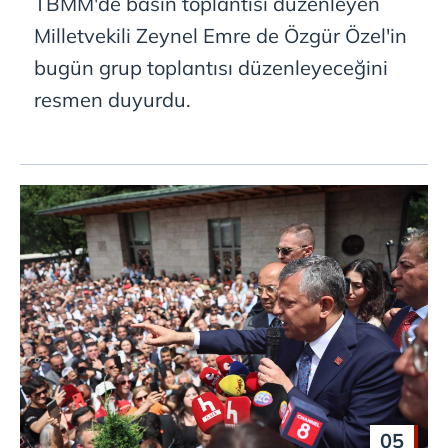
TBMM'de basın toplantısı düzenleyen
Metnimizi
ziyaret edebilirsiniz.
Milletvekili Zeynel Emre de Özgür Özel'in
6698 sayılı Kişisel Verilerin Korunması Kanunu uyarınca
bugün grup toplantısı düzenleyeceğini
hazırlanmış Aydınlatma Metnimizi okumak ve sitemizde
resmen duyurdu.
ilgili mevzuata uygun olarak kullanılan çerezlerle ilgili bilgi
almak için lütfen
tıklayınız
.
05