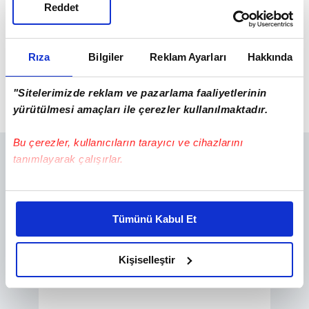
Reddet
Rıza
Bilgiler
Reklam Ayarları
Hakkında
"Sitelerimizde reklam ve pazarlama faaliyetlerinin
yürütülmesi amaçları ile çerezler kullanılmaktadır.
Bu çerezler, kullanıcıların tarayıcı ve cihazlarını
tanımlayarak çalışırlar.
Bu çerezlere izin vermeniz halinde sizlere özel
kişiselleştirilmiş reklamlar sunabilir, sayfalarımızda sizlere
Tümünü Kabul Et
daha iyi reklam deneyimi yaşatabiliriz. Bunu yaparken
amacımızın size daha iyi bir reklam deneyimi sunmak
olduğunu ve sizlere en iyi içerikleri sunabilmek adına
Kişiselleştir
elimizden gelen çabayı gösterdiğimizi ve bu noktada,
reklamların maliyetlerimizi karşılamak noktasında tek gelir
kalemimiz olduğunu sizlere hatırlatmak isteriz.