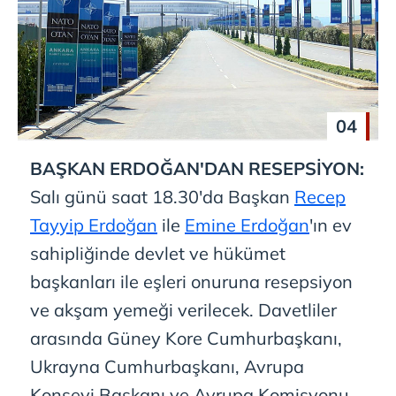
04
BAŞKAN ERDOĞAN'DAN RESEPSİYON:
Salı günü saat 18.30'da Başkan
Recep
Tayyip Erdoğan
ile
Emine Erdoğan
'ın ev
sahipliğinde devlet ve hükümet
başkanları ile eşleri onuruna resepsiyon
ve akşam yemeği verilecek. Davetliler
arasında Güney Kore Cumhurbaşkanı,
Ukrayna Cumhurbaşkanı, Avrupa
Konseyi Başkanı ve Avrupa Komisyonu