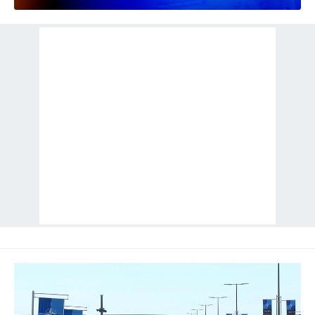
reklam/pazarlama faaliyetlerinin yapılması, amaçlarıyla
sınırlı olarak açık rızanız dahilinde kullanılacaktır.
Çerezlere ilişkin tercihlerinizi aşağıda yer alan panel
vasıtasıyla belirleyebilirsiniz. Çerezlere ilişkin detaylı bilgi
için Ayarlar butonuna tıklayabilir,
Çerez Bilgilendirme
Metnimizi
ziyaret edebilirsiniz.
6698 sayılı Kişisel Verilerin Korunması Kanunu uyarınca
hazırlanmış Aydınlatma Metnimizi okumak ve sitemizde
ilgili mevzuata uygun olarak kullanılan çerezlerle ilgili bilgi
almak için lütfen
tıklayınız
.