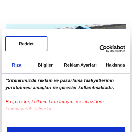
Reddet
Rıza
Bilgiler
Reklam Ayarları
Hakkında
"Sitelerimizde reklam ve pazarlama faaliyetlerinin
03
yürütülmesi amaçları ile çerezler kullanılmaktadır.
AY YILDIZ GÖRÜCÜYE ÇIKIYOR:
Saat
Bu çerezler, kullanıcıların tarayıcı ve cihazlarını
tanımlayarak çalışırlar.
17.00'de NATO Dışişleri Bakanları,
İstanbul İşbirliği Girişimi (ICI)
Bu çerezlere izin vermeniz halinde sizlere özel
kapsamında Bahreyn, Kuveyt, Katar ve
kişiselleştirilmiş reklamlar sunabilir, sayfalarımızda sizlere