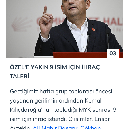
03
ÖZEL'E YAKIN 9 İSİM İÇİN İHRAÇ
TALEBİ
Geçtiğimiz hafta grup toplantısı öncesi
yaşanan gerilimin ardından Kemal
Kılıçdaroğlu'nun topladığı MYK sonrası 9
isim için ihraç istendi. O isimler, Ensar
Aytekin,
Ali Mahir Başarır
,
Gökhan