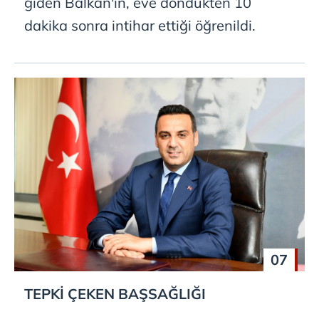
giden Balkan'ın, eve döndükten 10
dakika sonra intihar ettiği öğrenildi.
07
TEPKİ ÇEKEN BAŞSAĞLIĞI