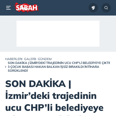
HABERLER
GALERI
GÜNDEM
SON DAKİKA | İZMIR'DEKI TRAJEDININ UCU CHP'LI BELEDIYEYE ÇIKTI!
3 ÇOCUK BABASI HAKAN BALKAN IŞSIZ BIRAKILDI INTIHARA
SÜRÜKLENDI
SON DAKİKA |
İzmir’deki trajedinin
ucu CHP’li belediyeye