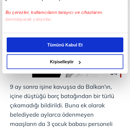
Bu çerezler, kullanıcıların tarayıcı ve cihazlarını
tanımlayarak çalışırlar.
Bu çerezlere izin vermeniz halinde sizlere özel
kişiselleştirilmiş reklamlar sunabilir, sayfalarımızda sizlere
Tümünü Kabul Et
daha iyi reklam deneyimi yaşatabiliriz. Bunu yaparken
amacımızın size daha iyi bir reklam deneyimi sunmak
olduğunu ve sizlere en iyi içerikleri sunabilmek adına
Kişiselleştir
elimizden gelen çabayı gösterdiğimizi ve bu noktada,
04
reklamların maliyetlerimizi karşılamak noktasında tek gelir
kalemimiz olduğunu sizlere hatırlatmak isteriz.
9 ay sonra işine kavuşsa da Balkan'ın,
içine düştüğü borç batağından bir türlü
Her halükârda, kullanıcılar, bu çerezlere izin vermedikleri
takdirde, kullanıcılara hedefli reklamlar
çıkamadığı bildirildi. Buna ek olarak
gösterilmeyecektir."
belediyede aylarca ödenmeyen
maaşların da 3 çocuk babası personeli
Sizlere daha iyi bir hizmet sunabilmek için İnternet