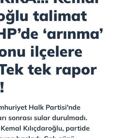
oğlu talimat
HP’de ‘arınma’
nu ilçelere
Tek tek rapor
!
uriyet Halk Partisi'nde
rı sonrası sular durulmadı.
Kemal Kılıçdaroğlu, partide