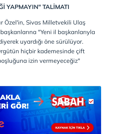
İĞİ YAPMAYIN" TALİMATI
 Özel'in, Sivas Milletvekili Ulaş
başkanlarına "Yeni il başkanlarıyla
diyerek uyardığı öne sürülüyor.
"Örgütün hiçbir kademesinde çift
e boşluğuna izin vermeyeceğiz"