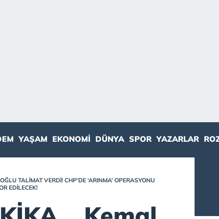
DEM
YAŞAM
EKONOMI
DÜNYA
SPOR
YAZARLAR
RO
OĞLU TALIMAT VERDI! CHP’DE ‘ARINMA’ OPERASYONU
OR EDILECEK!
KİKA… Kemal