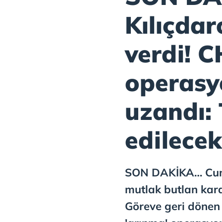
Kılıçdar
verdi! C
operasyo
uzandı: 
edilecek
SON DAKİKA… Cumh
mutlak butlan kara
Göreve geri dönen 