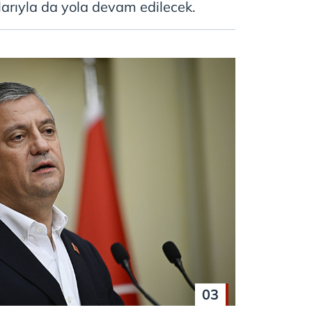
larıyla da yola devam edilecek.
 çerezlerle ilgili bilgi almak için lütfen
tıklayınız
.
03