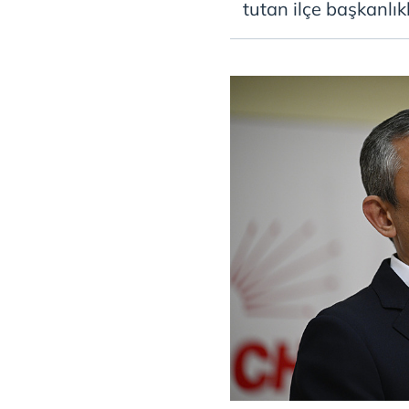
tutan ilçe başkanlık
mevzuata uygun olarak kullanılan