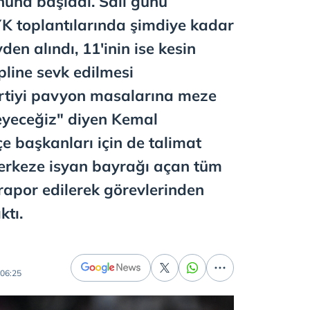
nuna başladı. Salı günü
YK toplantılarında şimdiye kadar
den alındı, 11'inin ise kesin
ipline sevk edilmesi
Partiyi pavyon masalarına meze
eyeceğiz" diyen Kemal
çe başkanları için de talimat
merkeze isyan bayrağı açan tüm
 rapor edilerek görevlerinden
ktı.
06:25