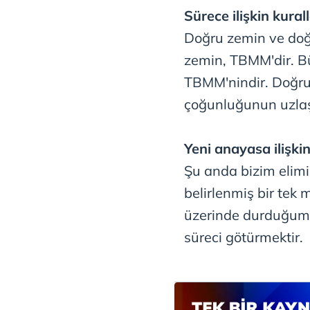
Sürece ilişkin kural
Doğru zemin ve doğ
zemin, TBMM'dir. B
TBMM'nindir. Doğru
çoğunluğunun uzlaşt
Yeni anayasa ilişkin 
Şu anda bizim elim
belirlenmiş bir tek 
üzerinde durduğumuz
süreci götürmektir.