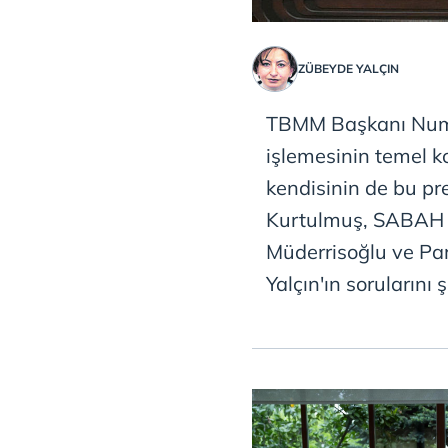
ZÜBEYDE YALÇIN
TBMM Başkanı Numan
işlemesinin temel 
kendisinin de bu pre
Kurtulmuş, SABAH G
Müderrisoğlu ve Pa
Yalçın'ın sorularını 