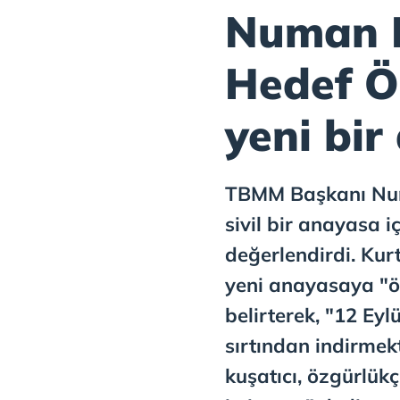
Numan K
Hedef Ö
yeni bi
TBMM Başkanı Num
sivil bir anayasa i
değerlendirdi. Kurt
yeni anayasaya "ö
belirterek, "12 Eyl
sırtından indirmekt
kuşatıcı, özgürlük