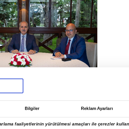
02
aptığınız görüşmelerde genel hava
sunuz?
Bilgiler
Reklam Ayarları
ilerin hepsini sürece destek
lunmaya hazır buldum.
rlama faaliyetlerinin yürütülmesi amaçları ile çerezler kullan