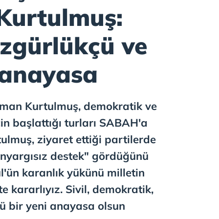
urtulmuş:
zgürlükçü ve
r anayasa
an Kurtulmuş, demokratik ve
çin başlattığı turları SABAH'a
ulmuş, ziyaret ettiği partilerde
nyargısız destek" gördüğünü
ül'ün karanlık yükünü milletin
e kararlıyız. Sivil, demokratik,
çü bir yeni anayasa olsun