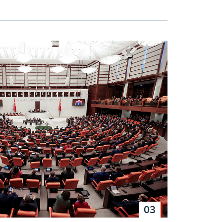
 çerezlerle ilgili bilgi almak için lütfen
tıklayınız
.
03