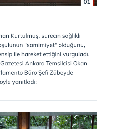
01
 Kurtulmuş, sürecin sağlıklı
koşulunun "samimiyet" olduğunu,
nsip ile hareket ettiğini vurguladı.
azetesi Ankara Temsilcisi Okan
rlamento Büro Şefi Zübeyde
şöyle yanıtladı: