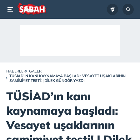
HABERLER
GALERI
TÜSİAD'IN KANI KAYNAMAYA BAŞLADI: VESAYET UŞAKLARININ
SAMIMIYET TESTI! | DILEK GÜNGÖR YAZDI
TÜSİAD’ın kanı
kaynamaya başladı:
Vesayet uşaklarının
samimiyet testi! | Dilek