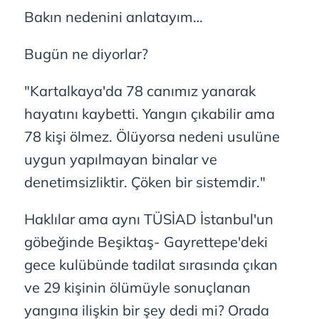
Bakın nedenini anlatayım…
verileriniz işlenmekte olup gerekli olan çerezler bilgi
toplumu hizmetlerinin sunulması amacıyla
kullanılmaktadır. Diğer çerezler, sitemizin daha işlevsel
Bugün ne diyorlar?
kılınması ve kişiselleştirilmesi ve sizlere yönelik
reklam/pazarlama faaliyetlerinin yapılması, amaçlarıyla
"Kartalkaya'da 78 canımız yanarak
sınırlı olarak açık rızanız dahilinde kullanılacaktır.
hayatını kaybetti. Yangın çıkabilir ama
78 kişi ölmez. Ölüyorsa nedeni usulüne
Çerezlere ilişkin tercihlerinizi aşağıda yer alan panel
vasıtasıyla belirleyebilirsiniz. Çerezlere ilişkin detaylı bilgi
uygun yapılmayan binalar ve
için Ayarlar butonuna tıklayabilir,
Çerez Bilgilendirme
denetimsizliktir. Çöken bir sistemdir."
Metnimizi
ziyaret edebilirsiniz.
Haklılar ama aynı TÜSİAD İstanbul'un
6698 sayılı Kişisel Verilerin Korunması Kanunu uyarınca
hazırlanmış Aydınlatma Metnimizi okumak ve sitemizde
göbeğinde Beşiktaş- Gayrettepe'deki
ilgili mevzuata uygun olarak kullanılan çerezlerle ilgili bilgi
gece kulübünde tadilat sırasında çıkan
almak için lütfen
tıklayınız
.
ve 29 kişinin ölümüyle sonuçlanan
yangına ilişkin bir şey dedi mi? Orada