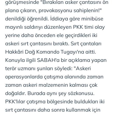
görüşmesinde "Bırakılan asker çantasını ön
Sizlere daha iyi bir hizmet sunabilmek için İnternet
Sitemizde kendimize ve üçüncü kişilere ait çerezler
plana çıkarın, provokasyonu sahiplenin!"
kullanılmaktadır. Bu çerezler vasıtasıyla çeşitli kişisel
denildiği öğrenildi. İddiaya göre minibüse
verileriniz işlenmekte olup gerekli olan çerezler bilgi
mayınlı saldırıyı düzenleyen PKK timi olay
toplumu hizmetlerinin sunulması amacıyla
kullanılmaktadır. Diğer çerezler, sitemizin daha işlevsel
yerine daha önceden ele geçirdikleri iki
kılınması ve kişiselleştirilmesi ve sizlere yönelik
askeri sırt çantasını bıraktı. Sırt çantaları
reklam/pazarlama faaliyetlerinin yapılması, amaçlarıyla
Hakkâri Dağ Komando Tugayı'na aitti.
sınırlı olarak açık rızanız dahilinde kullanılacaktır.
Konuyla ilgili SABAH'a bir açıklama yapan
Çerezlere ilişkin tercihlerinizi aşağıda yer alan panel
terör uzmanı şunları söyledi: "Askeri
vasıtasıyla belirleyebilirsiniz. Çerezlere ilişkin detaylı bilgi
operasyonlarda çatışma alanında zaman
için Ayarlar butonuna tıklayabilir,
Çerez Bilgilendirme
Metnimizi
ziyaret edebilirsiniz.
zaman askeri malzemenin kalması çok
doğaldır. Burada aynı şey sözkonusu.
6698 sayılı Kişisel Verilerin Korunması Kanunu uyarınca
PKK'lılar çatışma bölgesinde buldukları iki
hazırlanmış Aydınlatma Metnimizi okumak ve sitemizde
ilgili mevzuata uygun olarak kullanılan çerezlerle ilgili bilgi
sırt çantasını daha sonra kullanmak için
almak için lütfen
tıklayınız
.