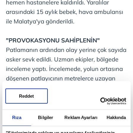
hemen hastanelere kaldırıldı. Yaralılar
arasındaki 15 aylık bebek, hava ambulansı
ile Malatya'ya gönderildi.
"PROVOKASYONU SAHİPLENİN"
Patlamanın ardından olay yerine çok sayıda
asker sevk edildi. Uzman ekipler, bölgede
inceleme yaptı. İncelemede, yolun ortasına
döşenen patlayıcının metrelerce uzayan
kablo ile bağlandığı ve bu yolla patlatıldığı
Reddet
belirlendi. Bu sırada bir grup köylü, olay
yerine yakın bir noktada asker çantaları
bulunduğunu öne sürdü. Çantalardan
Rıza
Bilgiler
Reklam Ayarları
Hakkında
birinde iki adet mayın, diğerinde ise dürbün
"Sitelerimizde reklam ve pazarlama faaliyetlerinin