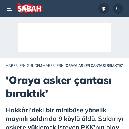
HABERLER
GÜNDEM HABERLERI
'ORAYA ASKER ÇANTASI BIRAKTIK'
'Oraya asker çantası
bıraktık'
Hakkâri'deki bir minibüse yönelik
mayınlı saldırıda 9 köylü öldü. Saldırıyı
askere yüklemek isteyen PKK'nın olay