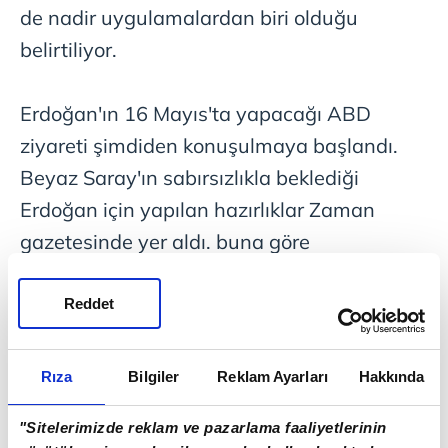
de nadir uygulamalardan biri olduğu
belirtiliyor.
Erdoğan'ın 16 Mayıs'ta yapacağı ABD
ziyareti şimdiden konuşulmaya başlandı.
Beyaz Saray'ın sabırsızlıkla beklediği
Erdoğan için yapılan hazırlıklar Zaman
gazetesinde yer aldı. buna göre
Washington, bu ziyarete verdiği önemi
göstermek açısından sembolik değeri
Reddet
yüksek bir protokol hazırladı.
Rıza
Bilgiler
Reklam Ayarları
Hakkında
OBAMA İLE "BAŞ BAŞA YEMEK"
"Sitelerimizde reklam ve pazarlama faaliyetlerinin