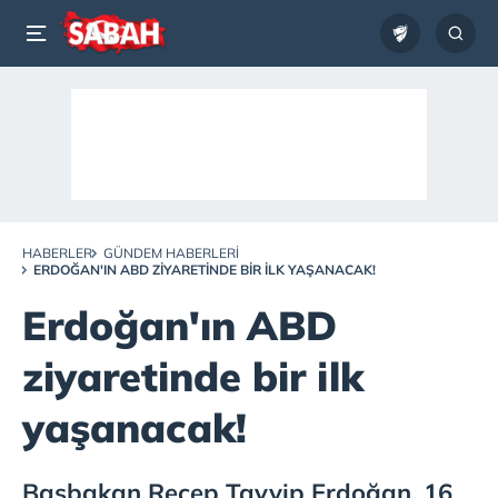
HABERLER
GÜNDEM HABERLERI
ERDOĞAN'IN ABD ZIYARETINDE BIR ILK YAŞANACAK!
Erdoğan'ın ABD
ziyaretinde bir ilk
yaşanacak!
Başbakan Recep Tayyip Erdoğan, 16