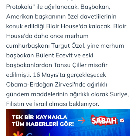
Sitemizde kendimize ve üçüncü kişilere ait çerezler
Protokolü" ile ağırlanacak. Başbakan,
kullanılmaktadır. Bu çerezler vasıtasıyla çeşitli kişisel
Amerikan başkanının özel davetlilerinin
verileriniz işlenmekte olup gerekli olan çerezler bilgi
konuk edildiği Blair House'da kalacak. Blair
toplumu hizmetlerinin sunulması amacıyla
kullanılmaktadır. Diğer çerezler, sitemizin daha işlevsel
House'da daha önce merhum
kılınması ve kişiselleştirilmesi ve sizlere yönelik
cumhurbaşkanı Turgut Özal, yine merhum
reklam/pazarlama faaliyetlerinin yapılması, amaçlarıyla
başbakan Bülent Ecevit ve eski
sınırlı olarak açık rızanız dahilinde kullanılacaktır.
başbakanlardan Tansu Çiller misafir
Çerezlere ilişkin tercihlerinizi aşağıda yer alan panel
edilmişti. 16 Mayıs'ta gerçekleşecek
vasıtasıyla belirleyebilirsiniz. Çerezlere ilişkin detaylı bilgi
Obama-Erdoğan Zirvesi'nde ağırlıklı
için Ayarlar butonuna tıklayabilir,
Çerez Bilgilendirme
Metnimizi
ziyaret edebilirsiniz.
gündem maddelerinin ağırlıklı olarak Suriye,
Filistin ve İsrail olması bekleniyor.
6698 sayılı Kişisel Verilerin Korunması Kanunu uyarınca
hazırlanmış Aydınlatma Metnimizi okumak ve sitemizde
ilgili mevzuata uygun olarak kullanılan çerezlerle ilgili bilgi
almak için lütfen
tıklayınız
.