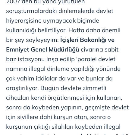
2007'den bu yana yürütülen
toplumu hizmetlerinin sunulması amacıyla
soruşturmalardaki dinlemelerde devlet
kullanılmaktadır. Diğer çerezler, sitemizin daha işlevsel
hiyerarşisine uymayacak biçimde
kılınması ve kişiselleştirilmesi ve sizlere yönelik
reklam/pazarlama faaliyetlerinin yapılması, amaçlarıyla
kullanıldığı belirtiliyor. Hatta daha önemli
sınırlı olarak açık rızanız dahilinde kullanılacaktır.
bir şey söyleyeyim:
İçişleri Bakanlığı ve
Emniyet Genel Müdürlüğü
civarına sabit
Çerezlere ilişkin tercihlerinizi aşağıda yer alan panel
vasıtasıyla belirleyebilirsiniz. Çerezlere ilişkin detaylı bilgi
baz istasyonu inşa edilip 'paralel devlet'
için Ayarlar butonuna tıklayabilir,
Çerez Bilgilendirme
namına illegal dinleme yapıldığı yönünde
Metnimizi
ziyaret edebilirsiniz.
çok vahim iddialar da var ve bunlar da
6698 sayılı Kişisel Verilerin Korunması Kanunu uyarınca
araştırılıyor. Bugün devlete zimmetli
hazırlanmış Aydınlatma Metnimizi okumak ve sitemizde
cihazları kendi örgütlenmesi için kullanan,
ilgili mevzuata uygun olarak kullanılan çerezlerle ilgili bilgi
sonra da kaybeden yapının, geçmişte devlet
almak için lütfen
tıklayınız
.
için sivillere dahi kurşun atan, sonra o
kurşunun çıktığı silahları kaybeden illegal