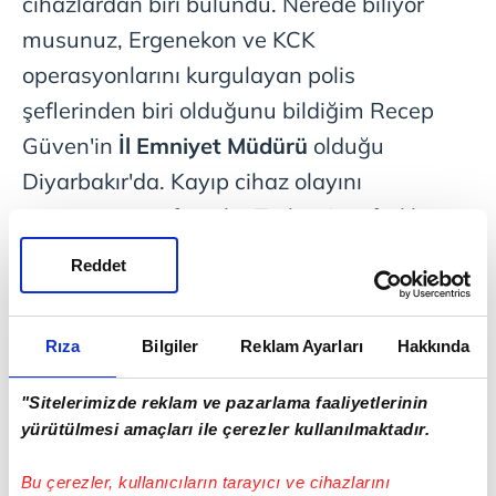
cihazlardan biri bulundu. Nerede biliyor
musunuz, Ergenekon ve KCK
operasyonlarını kurgulayan polis
şeflerinden biri olduğunu bildiğim Recep
Güven'in
İl Emniyet Müdürü
olduğu
Diyarbakır'da. Kayıp cihaz olayını
soruşturan müfettişler Türkiye'nin farklı
illerine giderek pek çok yetkilinin ifadesini
Reddet
aldı ve önemli bulgulara ulaştı. Kaybolan
toplam 12 cihaz var, bunlardan biri
Rıza
Bilgiler
Reklam Ayarları
Hakkında
bulundu. Bulunan cihazın, Diyarbakır'da
bölgedeki askeri, mülki erkân ve belediyeler
"Sitelerimizde reklam ve pazarlama faaliyetlerinin
yetkililerini kayıt dışı dinleme maksatlı
yürütülmesi amaçları ile çerezler kullanılmaktadır.
olarak kullandığı yönünde ciddi şüpheler
Bu çerezler, kullanıcıların tarayıcı ve cihazlarını