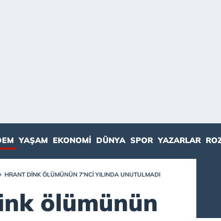
DEM
YAŞAM
EKONOMI
DÜNYA
SPOR
YAZARLAR
RO
HRANT DINK ÖLÜMÜNÜN 7'NCI YILINDA UNUTULMADI
ink ölümünün