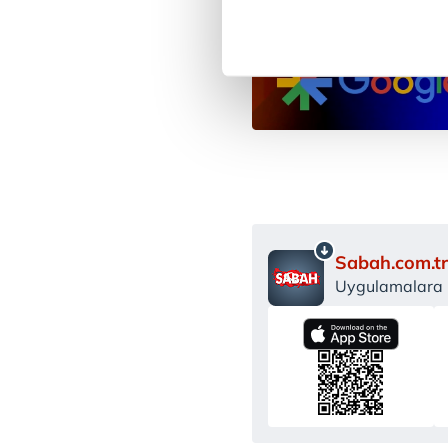
noktasında tek gelir kalemimiz 
Her halükârda, kullanıcılar, bu 
Sizlere daha iyi bir hizmet sun
çerezler vasıtasıyla çeşitli kiş
amacıyla kullanılmaktadır. Diğer
reklam/pazarlama faaliyetlerinin
Çerezlere ilişkin tercihlerinizi 
butonuna tıklayabilir,
Çerez Bi
Sabah.com.tr
Uygulamalara Ö
6698 sayılı Kişisel Verilerin 
mevzuata uygun olarak kullanılan