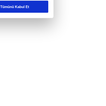
Tümünü Kabul Et
ar gösterilmeyecektir."
çerezler kullanılmaktadır. Bu
u hizmetlerinin sunulması
i ve sizlere yönelik
nılacaktır.
kin detaylı bilgi için Ayarlar
ak ve sitemizde ilgili