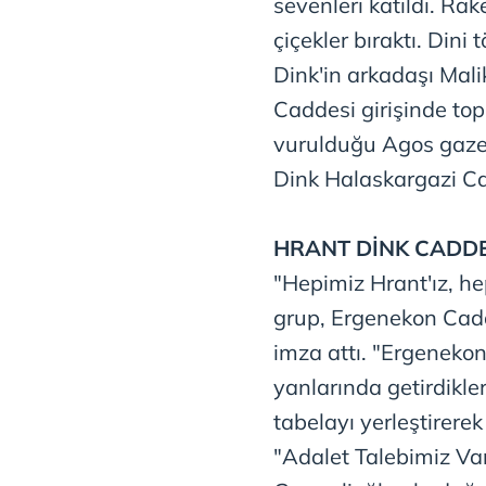
sevenleri katıldı. Ra
çiçekler bıraktı. Dini
Dink'in arkadaşı Mali
Caddesi girişinde topl
vurulduğu Agos gaze
Dink Halaskargazi Ca
HRANT DİNK CADD
"Hepimiz Hrant'ız, he
grup, Ergenekon Cadd
imza attı. "Ergenekon
yanlarında getirdikle
tabelayı yerleştirerek
"Adalet Talebimiz Var