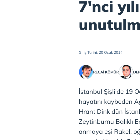
7'nci yı
unutulm
Giriş Tarihi: 20 Ocak 2014
RECAİ KÖMÜR
DEN
İstanbul Şişli'de 19 
hayatını kaybeden A
Hrant Dink dün İstanbu
Zeytinburnu Balıklı E
anmaya eşi Rakel, oğ