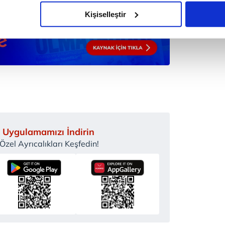
olduğunu sizlere hatırlatmak isteriz.
Kişiselleştir
çerezlere izin vermedikleri takdirde, kullanıcılara hedefli reklaml
abilmek için İnternet Sitemizde kendimize ve üçüncü kişilere ait 
isel verileriniz işlenmekte olup gerekli olan çerezler bilgi toplum
 çerezler, sitemizin daha işlevsel kılınması ve kişiselleştirilmes
 yapılması, amaçlarıyla sınırlı olarak açık rızanız dahilinde kulla
aşağıda yer alan panel vasıtasıyla belirleyebilirsiniz. Çerezlere iliş
lgilendirme Metnimizi
ziyaret edebilirsiniz.
 Uygulamamızı İndirin
zel Ayrıcalıkları Keşfedin!
Korunması Kanunu uyarınca hazırlanmış Aydınlatma Metnimizi okum
 çerezlerle ilgili bilgi almak için lütfen
tıklayınız
.