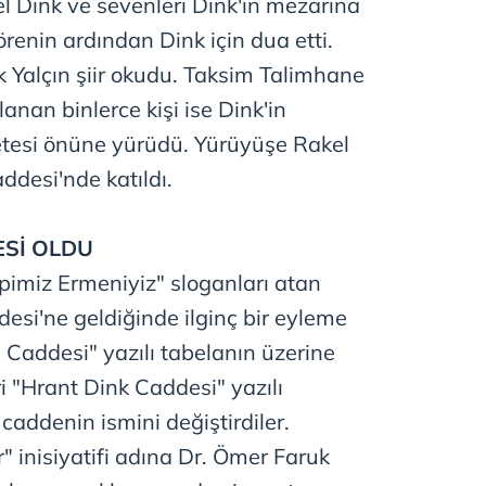
kel Dink ve sevenleri Dink'in mezarına
 törenin ardından Dink için dua etti.
k Yalçın şiir okudu. Taksim Talimhane
anan binlerce kişi ise Dink'in
tesi önüne yürüdü. Yürüyüşe Rakel
ddesi'nde katıldı.
ESİ OLDU
pimiz Ermeniyiz" sloganları atan
esi'ne geldiğinde ilginç bir eyleme
 Caddesi" yazılı tabelanın üzerine
ri "Hrant Dink Caddesi" yazılı
 caddenin ismini değiştirdiler.
" inisiyatifi adına Dr. Ömer Faruk