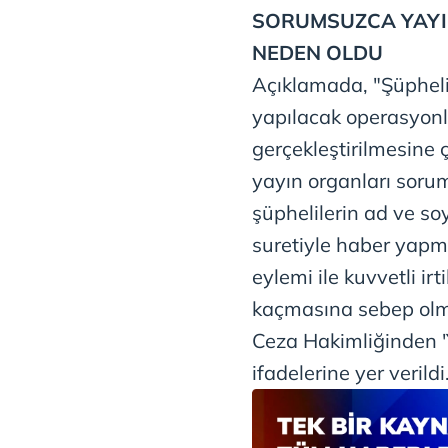
mevzuata uygun olarak kullanılan
SORUMSUZCA YAYIN
NEDEN OLDU
Açıklamada, "Şüphelile
yapılacak operasyonla
gerçekleştirilmesine 
yayın organları soru
şüphelilerin ad ve so
suretiyle haber yapm
eylemi ile kuvvetli ir
kaçmasına sebep olmu
Ceza Hakimliğinden '
ifadelerine yer verildi