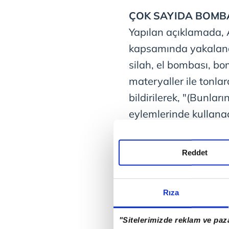
ÇOK SAYIDA BOMBA
Yapılan açıklamada, A
kapsamında yakalana
silah, el bombası, b
materyaller ile tonla
bildirilerek, "(Bunla
eylemlerinde kullanac
soruşturma çerçevesi
kişilerin gelecekte p
Reddet
önüne geçildiği düşü
HDP'Y
Rıza
"Sitelerimizde reklam ve paza