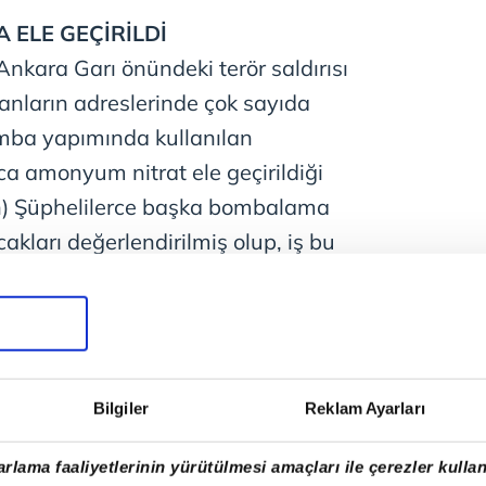
 ELE GEÇİRİLDİ
nkara Garı önündeki terör saldırısı
nların adreslerinde çok sayıda
omba yapımında kullanılan
rca amonyum nitrat ele geçirildiği
rın) Şüphelilerce başka bombalama
akları değerlendirilmiş olup, iş bu
nde yapılan çalışmalar sonucu bu
lanladıkları muhtemel eylemlerin de
nülmüştür" denildi.
E İMAJ ÇALIŞMASI 'HÜRRİYET'İ
Bilgiler
Reklam Ayarları
rlama faaliyetlerinin yürütülmesi amaçları ile çerezler kullan