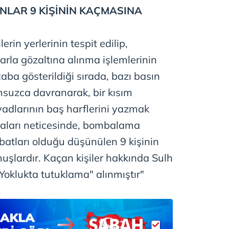
 çerezlerle ilgili bilgi almak için lütfen
tıklayınız
.
LAR 9 KİŞİNİN KAÇMASINA
rin yerlerinin tespit edilip,
rla gözaltına alınma işlemlerinin
çaba gösterildiği sırada, bazı basın
msuzca davranarak, bir kısım
yadlarının baş harflerini yazmak
aları neticesinde, bombalama
tibatları olduğu düşünülen 9 kişinin
şlardır. Kaçan kişiler hakkında Sulh
Yoklukta tutuklama" alınmıştır"
.