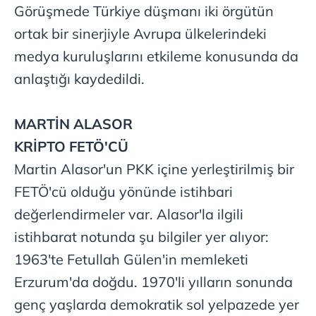
toplumu hizmetlerinin sunulması amacıyla
Görüşmede Türkiye düşmanı iki örgütün
kullanılmaktadır. Diğer çerezler, sitemizin daha işlevsel
ortak bir sinerjiyle Avrupa ülkelerindeki
kılınması ve kişiselleştirilmesi ve sizlere yönelik
reklam/pazarlama faaliyetlerinin yapılması, amaçlarıyla
medya kuruluşlarını etkileme konusunda da
sınırlı olarak açık rızanız dahilinde kullanılacaktır.
anlaştığı kaydedildi.
Çerezlere ilişkin tercihlerinizi aşağıda yer alan panel
vasıtasıyla belirleyebilirsiniz. Çerezlere ilişkin detaylı bilgi
MARTİN ALASOR
için Ayarlar butonuna tıklayabilir,
Çerez Bilgilendirme
KRİPTO FETÖ'CÜ
Metnimizi
ziyaret edebilirsiniz.
Martin Alasor'un PKK içine yerleştirilmiş bir
6698 sayılı Kişisel Verilerin Korunması Kanunu uyarınca
FETÖ'cü olduğu yönünde istihbari
hazırlanmış Aydınlatma Metnimizi okumak ve sitemizde
değerlendirmeler var. Alasor'la ilgili
ilgili mevzuata uygun olarak kullanılan çerezlerle ilgili bilgi
istihbarat notunda şu bilgiler yer alıyor:
almak için lütfen
tıklayınız
.
1963'te Fetullah Gülen'in memleketi
Erzurum'da doğdu. 1970'li yılların sonunda
genç yaşlarda demokratik sol yelpazede yer