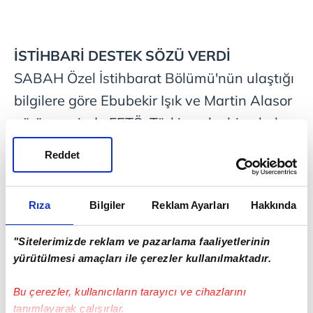
İSTİHBARİ DESTEK SÖZÜ VERDİ
SABAH Özel İstihbarat Bölümü'nün ulaştığı
bilgilere göre Ebubekir Işık ve Martin Alasor
görüşmesinde FETÖ, Türkiye aleyhine belge,
bilgi temini için PKK'ya destek sözü verdi.
Reddet
Lobi faaliyetleri başta olmak üzere Türkiye
aleyhtarı operasyonlarda FETÖ ve PKK'nın
Rıza
Bilgiler
Reklam Ayarları
Hakkında
işbirliğinin artırılması kararı alındı.
Görüşmede Ebubekir Işık, FETÖ'nün PKK'nın
"Sitelerimizde reklam ve pazarlama faaliyetlerinin
Avrupa'daki Türkiye karşıtı propaganda
yürütülmesi amaçları ile çerezler kullanılmaktadır.
faaliyetlerinde her türlü istihbari, maddi
Bu çerezler, kullanıcıların tarayıcı ve cihazlarını
desteği sağlamaya hazır olduğunu belirtti.
tanımlayarak çalışırlar.