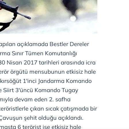
yapılan açıklamada Bestler Dereler
arma Sınır Tümen Komutanlığı
 Nisan 2017 tarihleri arasında icra
terör örgütü mensubunun etkisiz hale
Çakırsöğüt 1'inci Jandarma Komando
e Siirt 3'üncü Komando Tugay
ımıyla devam eden 2. safha
röristlerle çıkan sıcak çatışmada bir
avuşun şehit olduğu açıklandı.
sta 6 terörist ise etkisiz hale