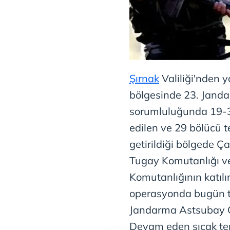
Şırnak
Valiliği'nden 
bölgesinde 23. Jand
sorumluluğunda 19-30
edilen ve 29 bölücü 
getirildiği bölgede 
Tugay Komutanlığı v
Komutanlığının katıl
operasyonda bugün te
Jandarma Astsubay Ç
Devam eden sıcak tema