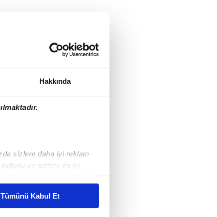
Hakkında
ılmaktadır.
ızda sizlere daha iyi reklam
duğunu ve sizlere en iyi
liyetlerimizi karşılamak
Tümünü Kabul Et
ar gösterilmeyecektir."