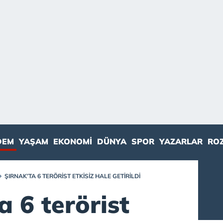
DEM
YAŞAM
EKONOMI
DÜNYA
SPOR
YAZARLAR
RO
ŞIRNAK’TA 6 TERÖRIST ETKISIZ HALE GETIRILDI
a 6 terörist