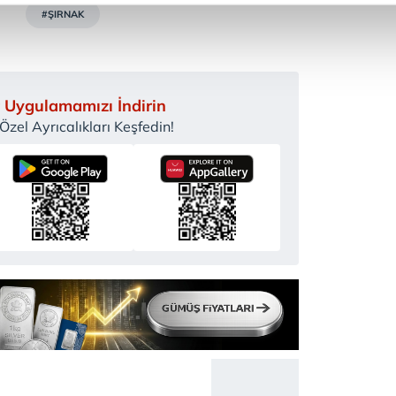
#ŞIRNAK
abilmek için İnternet Sitemizde kendimize ve üçüncü kişilere ait 
isel verileriniz işlenmekte olup gerekli olan çerezler bilgi toplum
 çerezler, sitemizin daha işlevsel kılınması ve kişiselleştirilmes
 yapılması, amaçlarıyla sınırlı olarak açık rızanız dahilinde kulla
 Uygulamamızı İndirin
zel Ayrıcalıkları Keşfedin!
aşağıda yer alan panel vasıtasıyla belirleyebilirsiniz. Çerezlere iliş
lgilendirme Metnimizi
ziyaret edebilirsiniz.
Korunması Kanunu uyarınca hazırlanmış Aydınlatma Metnimizi okum
 çerezlerle ilgili bilgi almak için lütfen
tıklayınız
.