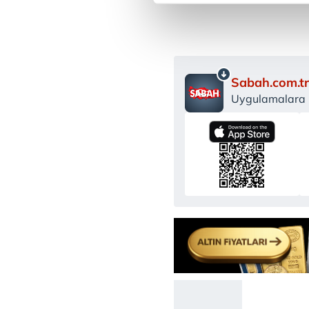
Sizlere daha iyi bir hizmet sun
çerezler vasıtasıyla çeşitli kiş
amacıyla kullanılmaktadır. Diğer
reklam/pazarlama faaliyetlerinin
Sabah.com.tr
Uygulamalara Ö
Çerezlere ilişkin tercihlerinizi 
butonuna tıklayabilir,
Çerez Bi
6698 sayılı Kişisel Verilerin 
mevzuata uygun olarak kullanılan