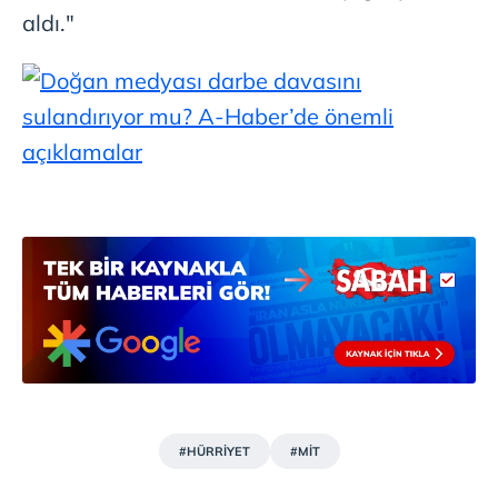
aldı."
#HÜRRİYET
#MİT