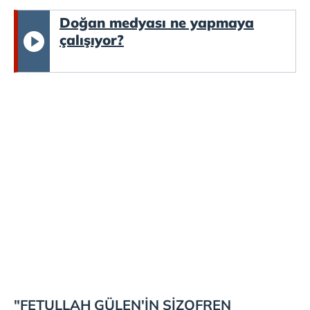
Doğan medyası ne yapmaya
çalışıyor?
"FETULLAH GÜLEN'İN ŞİZOFREN