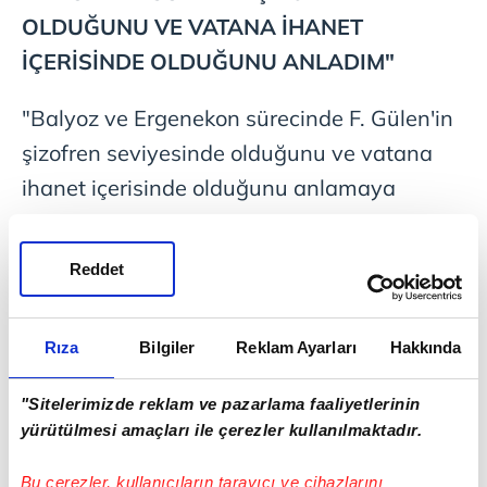
OLDUĞUNU VE VATANA İHANET
İÇERİSİNDE OLDUĞUNU ANLADIM"
"Balyoz ve Ergenekon sürecinde F. Gülen'in
şizofren seviyesinde olduğunu ve vatana
ihanet içerisinde olduğunu anlamaya
başladım ve fikirlerim değişmeye başladı.
2014'ten sonra beni ısrarla davet etmelerine
Reddet
rağmen toplantılarına gitmedim.
Evliliğimi cemaat içerisinde gerçekleştirdim.
Rıza
Bilgiler
Reklam Ayarları
Hakkında
Ömer kod adlı bir abi bana resim gösterdi.
"Sitelerimizde reklam ve pazarlama faaliyetlerinin
Eşim kolejde müdür ve malum yapının
yürütülmesi amaçları ile çerezler kullanılmaktadır.
içerisindeydi. B.B. ve A.O. isimli iki çocuğum
Bu çerezler, kullanıcıların tarayıcı ve cihazlarını