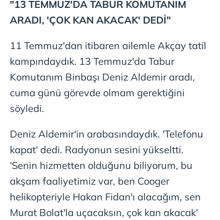
verileriniz işlenmekte olup gerekli olan çerezler bilgi
"13 TEMMUZ'DA TABUR KOMUTANIM
toplumu hizmetlerinin sunulması amacıyla
ARADI, 'ÇOK KAN AKACAK' DEDİ"
kullanılmaktadır. Diğer çerezler, sitemizin daha işlevsel
kılınması ve kişiselleştirilmesi ve sizlere yönelik
11 Temmuz'dan itibaren ailemle Akçay tatil
reklam/pazarlama faaliyetlerinin yapılması, amaçlarıyla
kampındaydık. 13 Temmuz'da Tabur
sınırlı olarak açık rızanız dahilinde kullanılacaktır.
Komutanım Binbaşı Deniz Aldemir aradı,
Çerezlere ilişkin tercihlerinizi aşağıda yer alan panel
cuma günü görevde olmam gerektiğini
vasıtasıyla belirleyebilirsiniz. Çerezlere ilişkin detaylı bilgi
söyledi.
için Ayarlar butonuna tıklayabilir,
Çerez Bilgilendirme
Metnimizi
ziyaret edebilirsiniz.
Deniz Aldemir'in arabasındaydık. 'Telefonu
6698 sayılı Kişisel Verilerin Korunması Kanunu uyarınca
kapat' dedi. Radyonun sesini yükseltti.
hazırlanmış Aydınlatma Metnimizi okumak ve sitemizde
'Senin hizmetten olduğunu biliyorum, bu
ilgili mevzuata uygun olarak kullanılan çerezlerle ilgili bilgi
almak için lütfen
tıklayınız
.
akşam faaliyetimiz var, ben Cooger
helikopteriyle Hakan Fidan'ı alacağım, sen
Murat Bolat'la uçacaksın, çok kan akacak'