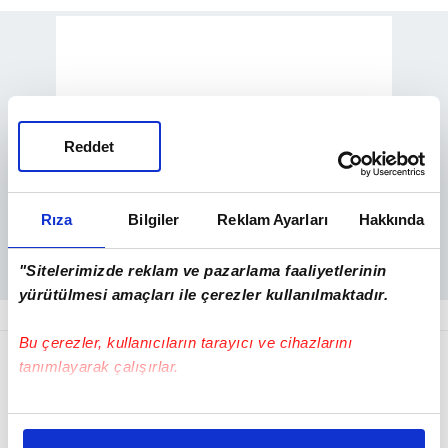
Reddet
Rıza
Bilgiler
Reklam Ayarları
Hakkında
"Sitelerimizde reklam ve pazarlama faaliyetlerinin
yürütülmesi amaçları ile çerezler kullanılmaktadır.
Bu çerezler, kullanıcıların tarayıcı ve cihazlarını
OHAL tezkeresi
TBMM
'ye geldi. Tezkereye
tanımlayarak çalışırlar.
göre OHAL'in 19 Ocak günü saat 01.00'den
geçerli olmak üzere üç ay daha
Bu çerezlere izin vermeniz halinde sizlere özel
kişiselleştirilmiş reklamlar sunabilir, sayfalarımızda sizlere
uzatılmasının karalaştırıldığı belirtiliyor.