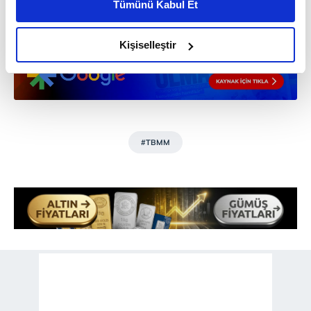
Tümünü Kabul Et
daha iyi reklam deneyimi yaşatabiliriz. Bunu yaparken
amacımızın size daha iyi bir reklam deneyimi sunmak
olduğunu ve sizlere en iyi içerikleri sunabilmek adına
Kişiselleştir
elimizden gelen çabayı gösterdiğimizi ve bu noktada,
reklamların maliyetlerimizi karşılamak noktasında tek gelir
kalemimiz olduğunu sizlere hatırlatmak isteriz.
Her halükârda, kullanıcılar, bu çerezlere izin vermedikleri
#TBMM
takdirde, kullanıcılara hedefli reklamlar
gösterilmeyecektir."
Sizlere daha iyi bir hizmet sunabilmek için İnternet
Sitemizde kendimize ve üçüncü kişilere ait çerezler
kullanılmaktadır. Bu çerezler vasıtasıyla çeşitli kişisel
verileriniz işlenmekte olup gerekli olan çerezler bilgi
toplumu hizmetlerinin sunulması amacıyla
kullanılmaktadır. Diğer çerezler, sitemizin daha işlevsel
kılınması ve kişiselleştirilmesi ve sizlere yönelik
reklam/pazarlama faaliyetlerinin yapılması, amaçlarıyla