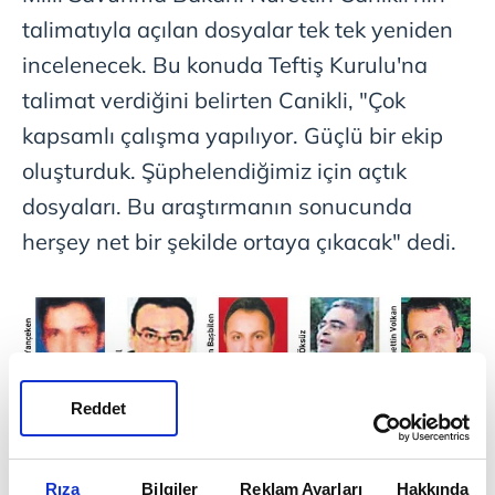
talimatıyla açılan dosyalar tek tek yeniden
incelenecek. Bu konuda Teftiş Kurulu'na
talimat verdiğini belirten Canikli, "Çok
kapsamlı çalışma yapılıyor. Güçlü bir ekip
oluşturduk. Şüphelendiğimiz için açtık
dosyaları. Bu araştırmanın sonucunda
herşey net bir şekilde ortaya çıkacak" dedi.
Reddet
Ankara Başsavcılığı geçtiğimiz ekim ayında
2006-2013 yılları arasında önemli milli
Rıza
Bilgiler
Reklam Ayarları
Hakkında