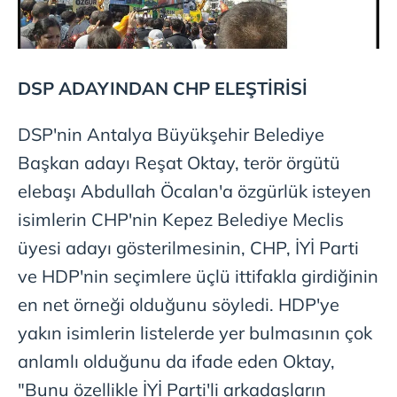
Metnimizi
ziyaret edebilirsiniz.
6698 sayılı Kişisel Verilerin Korunması Kanunu uyarınca
hazırlanmış Aydınlatma Metnimizi okumak ve sitemizde
DSP ADAYINDAN CHP ELEŞTİRİSİ
ilgili mevzuata uygun olarak kullanılan çerezlerle ilgili bilgi
almak için lütfen
tıklayınız
.
DSP'nin Antalya Büyükşehir Belediye
Başkan adayı Reşat Oktay, terör örgütü
elebaşı Abdullah Öcalan'a özgürlük isteyen
isimlerin CHP'nin Kepez Belediye Meclis
üyesi adayı gösterilmesinin, CHP, İYİ Parti
ve HDP'nin seçimlere üçlü ittifakla girdiğinin
en net örneği olduğunu söyledi. HDP'ye
yakın isimlerin listelerde yer bulmasının çok
anlamlı olduğunu da ifade eden Oktay,
"Bunu özellikle İYİ Parti'li arkadaşların