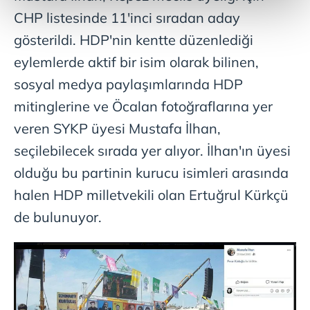
kalemimiz olduğunu sizlere hatırlatmak isteriz.
CHP listesinde 11'inci sıradan aday
gösterildi. HDP'nin kentte düzenlediği
Her halükârda, kullanıcılar, bu çerezlere izin vermedikleri
takdirde, kullanıcılara hedefli reklamlar
eylemlerde aktif bir isim olarak bilinen,
gösterilmeyecektir."
sosyal medya paylaşımlarında HDP
mitinglerine ve Öcalan fotoğraflarına yer
Sizlere daha iyi bir hizmet sunabilmek için İnternet
Sitemizde kendimize ve üçüncü kişilere ait çerezler
veren SYKP üyesi Mustafa İlhan,
kullanılmaktadır. Bu çerezler vasıtasıyla çeşitli kişisel
seçilebilecek sırada yer alıyor. İlhan'ın üyesi
verileriniz işlenmekte olup gerekli olan çerezler bilgi
olduğu bu partinin kurucu isimleri arasında
toplumu hizmetlerinin sunulması amacıyla
kullanılmaktadır. Diğer çerezler, sitemizin daha işlevsel
halen HDP milletvekili olan Ertuğrul Kürkçü
kılınması ve kişiselleştirilmesi ve sizlere yönelik
de bulunuyor.
reklam/pazarlama faaliyetlerinin yapılması, amaçlarıyla
sınırlı olarak açık rızanız dahilinde kullanılacaktır.
Çerezlere ilişkin tercihlerinizi aşağıda yer alan panel
vasıtasıyla belirleyebilirsiniz. Çerezlere ilişkin detaylı bilgi
için Ayarlar butonuna tıklayabilir,
Çerez Bilgilendirme