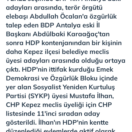
adayları arasında, terör örgütü
elebaşı Abdullah Öcalan'a özgürlük
talep eden BDP Antalya eski İl
Başkanı Abdülbaki Karaağaç'tan
sonra HDP kontenjanından bir kişinin
daha Kepez ilçesi belediye meclis
üyesi adayları arasında olduğu ortaya
çıktı. HDP'nin ittifak kurduğu Emek
Demokrasi ve Özgürlük Bloku içinde
yer alan Sosyalist Yeniden Kurtuluş
Partisi (SYKP) üyesi Mustafa İlhan,
CHP Kepez meclis üyeliği için CHP
listesinde 11'inci sıradan aday
gösterildi. İlhan'ın HDP'nin kentte
düzenlediği eylemlerde aktif olarak