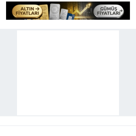
toplumu hizmetlerinin sunulması amacıyla
kullanılmaktadır. Diğer çerezler, sitemizin daha işlevsel
kılınması ve kişiselleştirilmesi ve sizlere yönelik
reklam/pazarlama faaliyetlerinin yapılması, amaçlarıyla
sınırlı olarak açık rızanız dahilinde kullanılacaktır.
Çerezlere ilişkin tercihlerinizi aşağıda yer alan panel
vasıtasıyla belirleyebilirsiniz. Çerezlere ilişkin detaylı bilgi
için Ayarlar butonuna tıklayabilir,
Çerez Bilgilendirme
Metnimizi
ziyaret edebilirsiniz.
6698 sayılı Kişisel Verilerin Korunması Kanunu uyarınca
hazırlanmış Aydınlatma Metnimizi okumak ve sitemizde
ilgili mevzuata uygun olarak kullanılan çerezlerle ilgili bilgi
almak için lütfen
tıklayınız
.