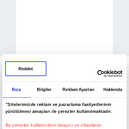
Diyarbakır
İl Jandarma Komutanlığı'nca,
Reddet
Silvan, Hazro ve Kulp ilçesindeki dağlık ve
kırsal alanda operasyon yapıldı.
Rıza
Bilgiler
Reklam Ayarları
Hakkında
Operasyonda, terör örgütü
PKK
"Sitelerimizde reklam ve pazarlama faaliyetlerinin
mensuplarınca kullanılan 4 adet kış sığınağı
yürütülmesi amaçları ile çerezler kullanılmaktadır.
ile 1 adet mevzii bulundu. Sığınak ve
mevziler imha edilirken, 2 adet AK-47
Bu çerezler, kullanıcıların tarayıcı ve cihazlarını