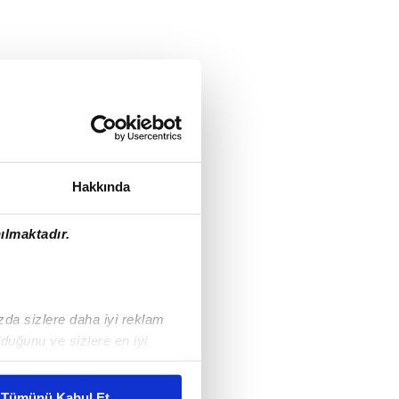
Hakkında
ılmaktadır.
ızda sizlere daha iyi reklam
duğunu ve sizlere en iyi
liyetlerimizi karşılamak
Tümünü Kabul Et