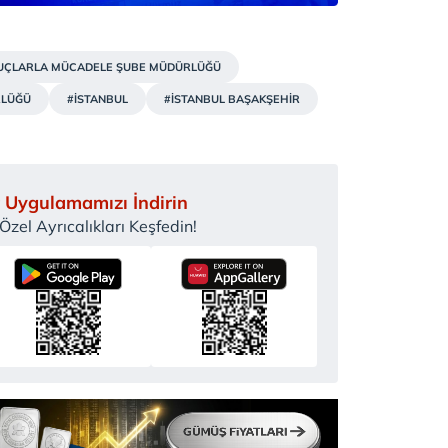
UÇLARLA MÜCADELE ŞUBE MÜDÜRLÜĞÜ
RLÜĞÜ
#İSTANBUL
#İSTANBUL BAŞAKŞEHİR
 Uygulamamızı İndirin
zel Ayrıcalıkları Keşfedin!