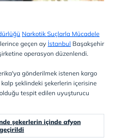
dürlüğü
Narkotik Suçlarla Mücadele
lerince geçen ay
İstanbul
Başakşehir
o şirketine operasyon düzenlendi.
ika'ya gönderilmek istenen kargo
 kalp şeklindeki şekerlerin içerisine
 olduğu tespit edilen uyuşturucu
nde şekerlerin içinde afyon
geçirildi