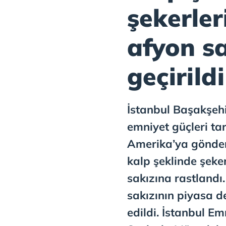
şekerler
afyon sa
geçirildi
İstanbul Başakşehir
emniyet güçleri t
Amerika’ya gönder
kalp şeklinde şeke
sakızına rastlandı
sakızının piyasa de
edildi. İstanbul E