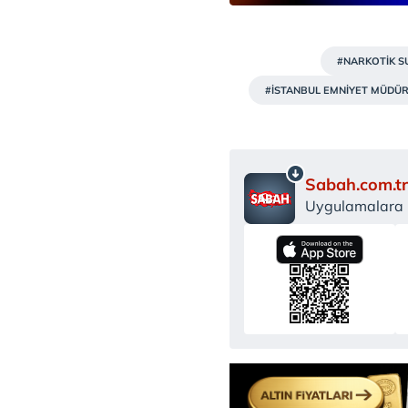
#NARKOTİK S
#İSTANBUL EMNİYET MÜDÜ
Sabah.com.tr
Uygulamalara Ö