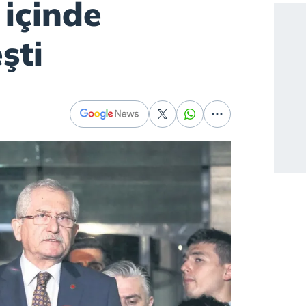
 içinde
şti