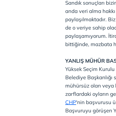
Sandık sonuçları biz
anda veri alma hakkı 
paylaşılmaktadır. Biz
de o veriye sahip olac
paylaşamıyorum. İtiraz
bittiğinde, mazbata h
YANLIŞ MÜHÜR BA
Yüksek Seçim Kurulu
Belediye Başkanlığı 
mühürsüz olan veya 
zarflardaki oyların g
CHP
'nin başvurusu ü
Başvuruyu görüşen YS