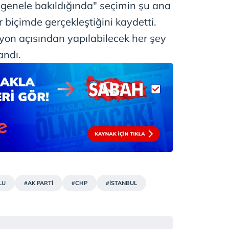
genele bakıldığında" seçimin şu ana
 biçimde gerçekleştiğini kaydetti.
on açısından yapılabilecek her şey
andı.
LU
#AK PARTİ
#CHP
#İSTANBUL