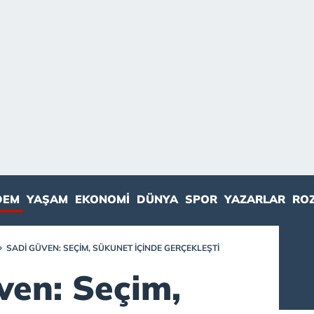
DEM
YAŞAM
EKONOMI
DÜNYA
SPOR
YAZARLAR
RO
SADI GÜVEN: SEÇIM, SÜKUNET IÇINDE GERÇEKLEŞTI
ven: Seçim,