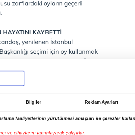
usu zarflardaki oyların geçerli
.
 HAYATINI KAYBETTİ
tandaş, yenilenen İstanbul
Başkanlığı seçimi için oy kullanmak
hayatını kaybetti. 34 yaşındaki Özgür
 oy kullanmak üzere gittiği
lu İmam Hatip Lisesi'nin
anarak, bayıldı. Zengin, okulda seçim
 görev yapan polis ekiplerince
Bilgiler
Reklam Ayarları
. Dr. İlhan Varank Eğitim ve
ne kaldırıldı. Hastanede yapılan
rlama faaliyetlerinin yürütülmesi amaçları ile çerezler kullan
 hayatını kaybeden Zengin'in
yıcı ve cihazlarını tanımlayarak çalışırlar.