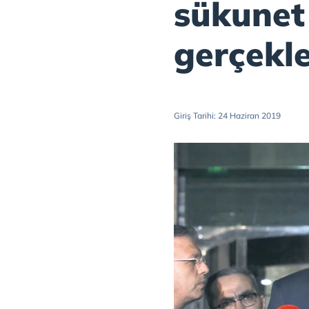
sükunet
gerçekle
Giriş Tarihi: 24 Haziran 2019