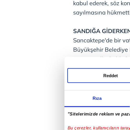
kabul ederek, söz kon
sayılmasına hükmetti
SANDIĞA GİDERKEN
Sancaktepe'de bir va
Büyükşehir Belediye 
üzere gittiği okulda 
Zengin, öğleden sonra
Reddet
Samandıra Kız Anado
bahçesinde rahatsızl
güvenliği kapsamında
Rıza
Sancaktepe Şehit Prof
Araştırma Hastanesi'
"Sitelerimizde reklam ve paza
müdahalelere rağmen
Bu çerezler, kullanıcıların tara