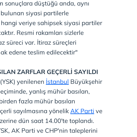
im sonuçlara düştüğü anda, aynı
bulunan siyasi partilerle
 hangi veriye sahipsek siyasi partiler
aktır. Resmi rakamları sizlerle
 süreci var. İtiraz süreçleri
ak edene teslim edilecektir"
SILAN
ZARFLAR GEÇERLİ SAYILDI
 (YSK) yenilenen
İstanbul
Büyükşehir
seçiminde, yanlış mühür basılan,
birden fazla mühür basılan
eçerli sayılmasına yönelik
AK Parti
ve
zerine dün saat 14.00'te toplandı.
K, AK Parti ve CHP'nin taleplerini