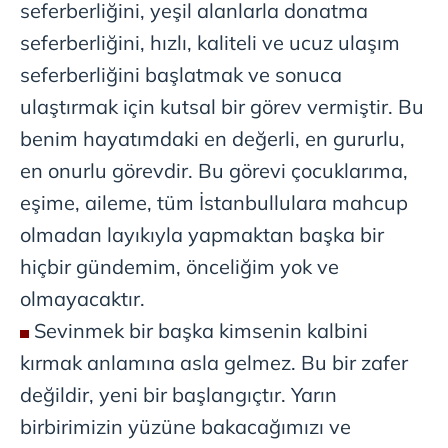
seferberliğini, yeşil alanlarla donatma
Metnimizi
ziyaret edebilirsiniz.
seferberliğini, hızlı, kaliteli ve ucuz ulaşım
6698 sayılı Kişisel Verilerin Korunması Kanunu uyarınca
seferberliğini başlatmak ve sonuca
hazırlanmış Aydınlatma Metnimizi okumak ve sitemizde
ulaştırmak için kutsal bir görev vermiştir. Bu
ilgili mevzuata uygun olarak kullanılan çerezlerle ilgili bilgi
benim hayatımdaki en değerli, en gururlu,
almak için lütfen
tıklayınız
.
en onurlu görevdir. Bu görevi çocuklarıma,
eşime, aileme, tüm İstanbullulara mahcup
olmadan layıkıyla yapmaktan başka bir
hiçbir gündemim, önceliğim yok ve
olmayacaktır.
Sevinmek bir başka kimsenin kalbini
kırmak anlamına asla gelmez. Bu bir zafer
değildir, yeni bir başlangıçtır. Yarın
birbirimizin yüzüne bakacağımızı ve