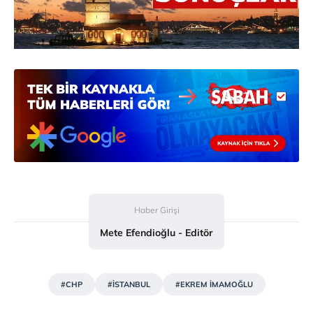
Haber Girişi
Mete Efendioğlu - Editör
#CHP
#İSTANBUL
#EKREM İMAMOĞLU