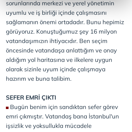
sorunlarında merkezi ve yerel yönetimin
kalemimiz olduğunu sizlere hatırlatmak isteriz.
uyumlu ve iş birliği içinde çalışmasını
Her halükârda, kullanıcılar, bu çerezlere izin vermedikleri
sağlamanın önemi ortadadır. Bunu hepimiz
takdirde, kullanıcılara hedefli reklamlar
görüyoruz. Konuştuğumuz şey 16 milyon
gösterilmeyecektir."
vatandaşımızın ihtiyacıdır. Ben seçim
Sizlere daha iyi bir hizmet sunabilmek için İnternet
öncesinde vatandaşa anlattığım ve onay
Sitemizde kendimize ve üçüncü kişilere ait çerezler
aldığım yol haritasına ve ilkelere uygun
kullanılmaktadır. Bu çerezler vasıtasıyla çeşitli kişisel
verileriniz işlenmekte olup gerekli olan çerezler bilgi
olarak sizinle uyum içinde çalışmaya
toplumu hizmetlerinin sunulması amacıyla
hazırım ve buna talibim.
kullanılmaktadır. Diğer çerezler, sitemizin daha işlevsel
kılınması ve kişiselleştirilmesi ve sizlere yönelik
reklam/pazarlama faaliyetlerinin yapılması, amaçlarıyla
SEFER EMRİ ÇIKTI
sınırlı olarak açık rızanız dahilinde kullanılacaktır.
Bugün benim için sandıktan sefer görev
emri çıkmıştır. Vatandaş bana İstanbul'un
Çerezlere ilişkin tercihlerinizi aşağıda yer alan panel
vasıtasıyla belirleyebilirsiniz. Çerezlere ilişkin detaylı bilgi
işsizlik ve yoksullukla mücadele
için Ayarlar butonuna tıklayabilir,
Çerez Bilgilendirme