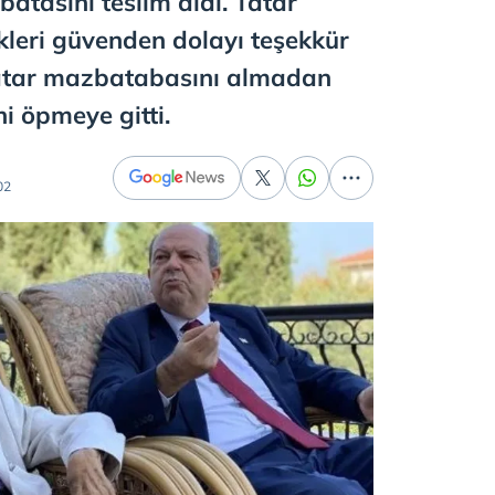
tasını teslim aldı. Tatar
kleri güvenden dolayı teşekkür
Tatar mazbatabasını almadan
i öpmeye gitti.
02