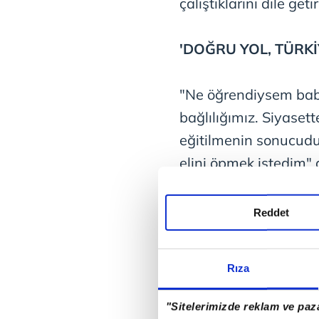
çalıştıklarını dile getir
'DOĞRU YOL, TÜRKİYE
"Ne öğrendiysem bab
bağlılığımız. Siyaset
eğitilmenin sonucudu
elini öpmek istedim" d
çözüm istediklerini if
olması için doğru yol
Reddet
Türkiye ile iyi ilişkil
etmektir" dedi.
Rıza
'ANNEMİ KÜÇÜK YA
"Sitelerimizde reklam ve paza