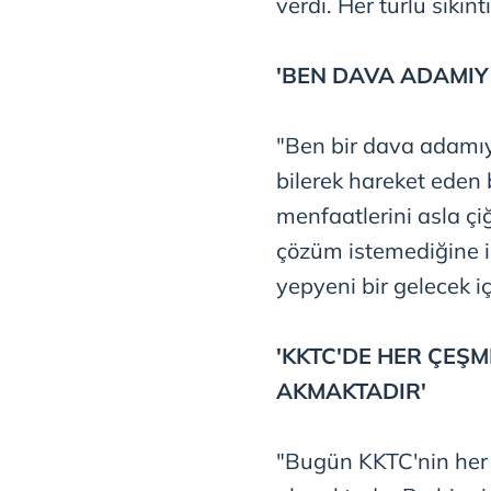
verdi. Her türlü sıkın
mevzuata uygun olarak kullanılan
'BEN DAVA ADAMIY
"Ben bir dava adamıyı
bilerek hareket eden b
menfaatlerini asla ç
çözüm istemediğine iş
yepyeni bir gelecek iç
'KKTC'DE HER ÇEŞ
AKMAKTADIR'
"Bugün KKTC'nin her