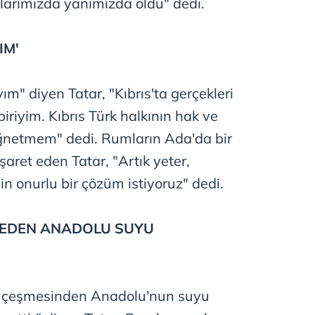
tılarımızda yanımızda oldu" dedi.
 çerezlerle ilgili bilgi almak için lütfen
tıklayınız
.
IM'
m" diyen Tatar, "Kıbrıs'ta gerçekleri
iriyim. Kıbrıs Türk halkının hak ve
iğnetmem" dedi. Rumların Ada'da bir
aret eden Tatar, "Artık yeter,
in onurlu bir çözüm istiyoruz" dedi.
MEDEN ANADOLU SUYU
 çeşmesinden Anadolu'nun suyu