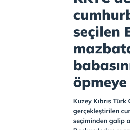
cumhur
seçilen 
mazbata
babasını
öpmeye 
Kuzey Kıbrıs Türk
gerçekleştirilen cu
seçiminden galip a