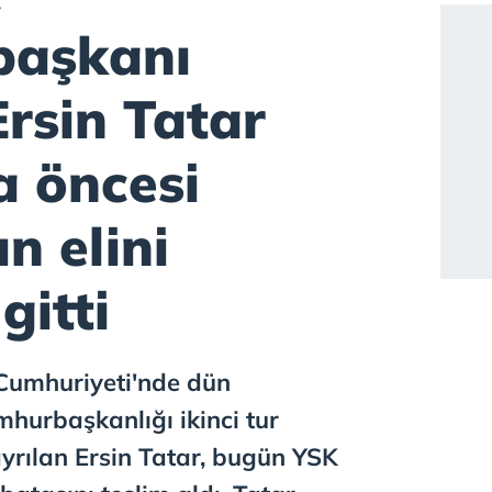
başkanı
Ersin Tatar
 öncesi
n elini
gitti
 Cumhuriyeti'nde dün
mhurbaşkanlığı ikinci tur
yrılan Ersin Tatar, bugün YSK