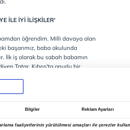
di.
 İLE İYİ İLİŞKİLER'
amdan öğrendim. Milli davaya olan
teki başarımız, baba okulunda
r. İlk iş olarak bu sabah babamın
iyen Tatar, Kıbrıs'ta onurlu bir
ade etti. "Biz Kıbrıs Türk halkının var
u seçiyoruz" diyen Tatar, "Doğru yol,
er ve dünyaya karşı hakkımızı talep
Bilgiler
Reklam Ayarları
ŞTA KAYBETTİM'
rlama faaliyetlerinin yürütülmesi amaçları ile çerezler kullan