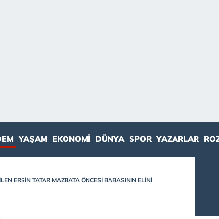
DEM
YAŞAM
EKONOMI
DÜNYA
SPOR
YAZARLAR
RO
LEN ERSIN TATAR MAZBATA ÖNCESI BABASININ ELINI
e