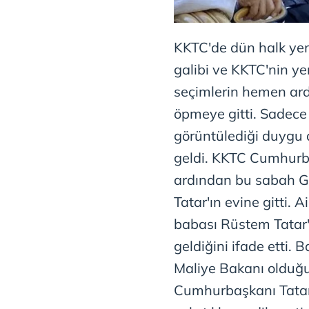
KKTC'de dün halk yen
galibi ve KKTC'nin y
seçimlerin hemen ard
öpmeye gitti. Sadece
görüntülediği duygu d
geldi. KKTC Cumhurba
ardından bu sabah G
Tatar'ın evine gitti. A
babası Rüstem Tatar'
geldiğini ifade etti. 
Maliye Bakanı olduğ
Cumhurbaşkanı Tatar, a