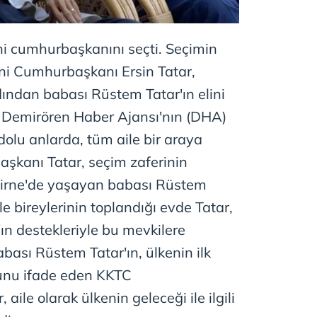
i cumhurbaşkanını seçti. Seçimin
eni Cumhurbaşkanı Ersin Tatar,
ından babası Rüstem Tatar'ın elini
 Demirören Haber Ajansı'nın (DHA)
olu anlarda, tüm aile bir araya
şkanı Tatar, seçim zaferinin
irne'de yaşayan babası Rüstem
ile bireylerinin toplandığı evde Tatar,
ın destekleriyle bu mevkilere
Babası Rüstem Tatar'ın, ülkenin ilk
unu ifade eden KKTC
ile olarak ülkenin geleceği ile ilgili