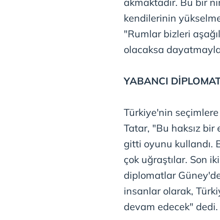
akmaktadır. Bu bir ni
kendilerinin yükselmes
"Rumlar bizleri aşağ
olacaksa dayatmayla 
YABANCI DİPLOMAT
Türkiye'nin seçimler
Tatar, "Bu haksız bir e
gitti oyunu kullandı.
çok uğraştılar. Son i
diplomatlar Güney'den
insanlar olarak, Türk
devam edecek" dedi.