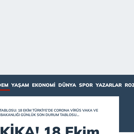
DEM
YAŞAM
EKONOMI
DÜNYA
SPOR
YAZARLAR
RO
TABLOSU: 18 EKIM TÜRKIYE’DE CORONA VIRÜS VAKA VE
K BAKANLIĞI GÜNLÜK SON DURUM TABLOSU...
İKA! 18 Ekim