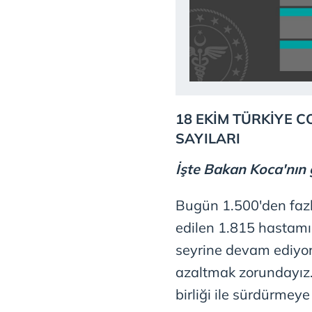
mevzuata uygun olarak kullanılan
18 EKİM TÜRKİYE 
SAYILARI
İşte Bakan Koca'nın 
Bugün 1.500'den fazla
edilen 1.815 hastamı
seyrine devam ediyor.
azaltmak zorundayız.
birliği ile sürdürmey