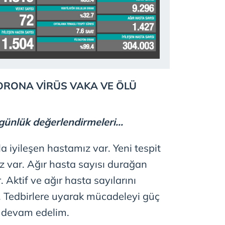
 çerezlerle ilgili bilgi almak için lütfen
tıklayınız
.
CORONA VİRÜS VAKA VE ÖLÜ
günlük değerlendirmeleri...
 iyileşen hastamız var. Yeni tespit
z var. Ağır hasta sayısı durağan
 Aktif ve ağır hasta sayılarını
 Tedbirlere uyarak mücadeleyi güç
e devam edelim.