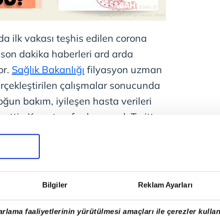
a ilk vakası teşhis edilen corona
n son dakika haberleri ard arda
or.
Sağlık Bakanlığı
filyasyon uzman
erçekleştirilen çalışmalar sonucunda
oğun bakım, iyileşen hasta verileri
rettin Koca tarafından gerek Twitter
Toplantısı sonrası canlı yayında
aya devam ediyor. Bakan Koca
orona tablosu ve günlük son durum
açıklanmasını bekleyen
Bilgiler
Reklam Ayarları
Ekim
Türkiye
'de corona virüs vaka ve
sorusu üzerinde yoğun
rlama faaliyetlerinin yürütülmesi amaçları ile çerezler kullan