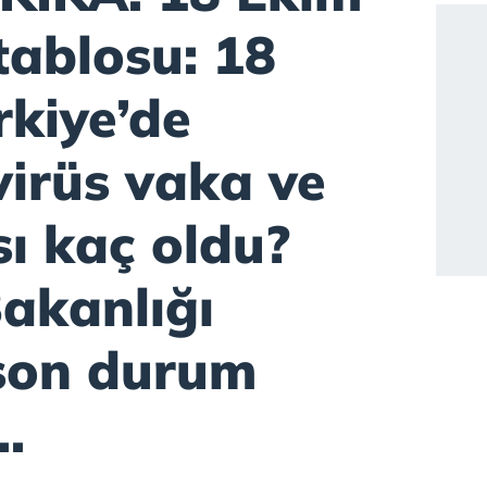
tablosu: 18
rkiye’de
virüs vaka ve
sı kaç oldu?
Bakanlığı
son durum
..