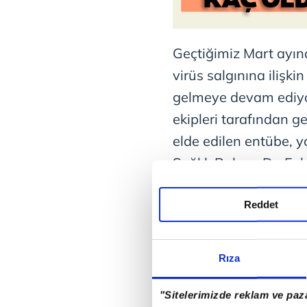
Geçtiğimiz Mart ayınd
virüs salgınına ilişki
gelmeye devam ediy
ekipleri tarafından g
elde edilen entübe, y
Sağlık Bakanı Dr. Fah
gerekse Bilim Kurulu 
kamuoyuna duyurulm
Reddet
tarafından 18 Ekim k
tablosu bilgilerinin 
Rıza
vatandaşlarımız 18 
ölü sayısı kaç oldu? 
"Sitelerimizde reklam ve paza