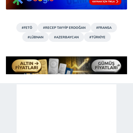
#FETÖ
#RECEP TAYYİP ERDOĞAN
#FRANSA
#LÜBNAN
#AZERBAYCAN
#TÜRKİYE