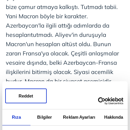
bize çamur atmaya kalkıştı. Tutmadı tabii.
Yani Macron böyle bir karakter.
Azerbaycan'la ilgili attığı adımlarda da
hesaplarıtutmadı. Aliyev'in duruşuyla
Macron'un hesapları altüst oldu. Bunun
zararı Fransa'ya olacak. Çeşitli anlaşmalar
vesaire dışında, belki Azerbaycan-Fransa
ilişkilerini bitirmiş olacak. Siyasi acemilik
budur. Macron da bir siyaset acemisidir.
Kamuoyu araştırmalarında da kendisini
Reddet
bitirmiş durumda olduğu görülüyor.
SENİ KİM, NEREDE, NE ZAMAN
Rıza
Bilgiler
Reklam Ayarları
Hakkında
DİNLEMİŞ? YARGIYA ANLAT
:
(Kılıçdaroğlu'nun dinlenme iddialarıyla ilgili)