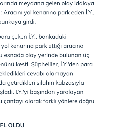
larında meydana gelen olay iddiaya
: Aracını yol kenarına park eden İ.Y.,
bankaya girdi.
para çeken İ.Y., bankadaki
 yol kenarına park ettiği aracına
u esnada olay yerinde bulunan üç
önünü kesti. Şüpheliler, İ.Y.'den para
Bekledikleri cevabı alamayan
a getirdikleri silahın kabzasıyla
şladı. İ.Y.'yi başından yaralayan
u çantayı alarak farklı yönlere doğru
EL OLDU