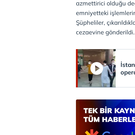
azmettirici olduğu d
mevzuata uygun olarak kullanılan
emniyetteki işlemleri
Şüpheliler, çıkarıldı
cezaevine gönderildi.
İsta
opera