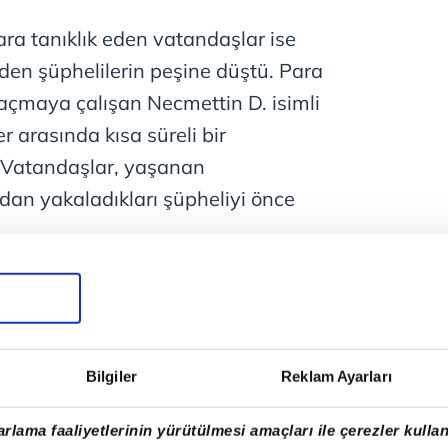
a tanıklık eden vatandaşlar ise
den şüphelilerin peşine düştü. Para
kaçmaya çalışan Necmettin D. isimli
er arasında kısa süreli bir
 Vatandaşlar, yaşanan
an yakaladıkları şüpheliyi önce
ağabeyi Sezai D. vatandaşlara
dan geliyorum diyerek onarı oradan
le geçirdikleri çantayla beraber, olay
plerine teslim etti. Gasp
Bilgiler
Reklam Ayarları
 diğer üç şüpheli kayıplara
rlama faaliyetlerinin yürütülmesi amaçları ile çerezler kullan
D. ise gözaltına alındı.