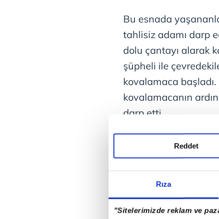
Bu esnada yaşananlar
tahlisiz adamı darp e
dolu çantayı alarak 
şüpheli ile çevredekil
kovalamaca başladı.
kovalamacanın ardınd
darp etti.
O sırada şüphelinin 
Reddet
italyan
konsolosluğun
dağıttı. Vatandaşlar e
yerine gelen polis eki
Rıza
teşebbüsünde bulunan
"Sitelerimizde reklam ve paza
karışırken, Necmettin 