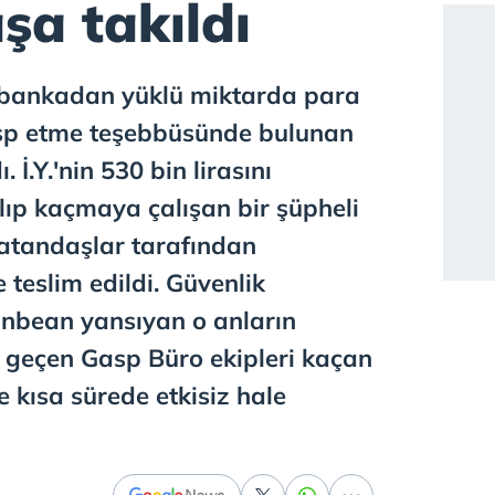
şa takıldı
bankadan yüklü miktarda para
gasp etme teşebbüsünde bulunan
 İ.Y.'nin 530 bin lirasını
ıp kaçmaya çalışan bir şüpheli
atandaşlar tarafından
 teslim edildi. Güvenlik
nbean yansıyan o anların
 geçen Gasp Büro ekipleri kaçan
e kısa sürede etkisiz hale