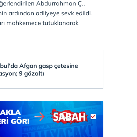
eğerlendirilen Abdurrahman Ç.,
 çerezlerle ilgili bilgi almak için lütfen
tıklayınız
.
nin ardından adliyeye sevk edildi.
kları mahkemece tutuklanarak
nbul'da Afgan gasp çetesine
syon; 9 gözaltı