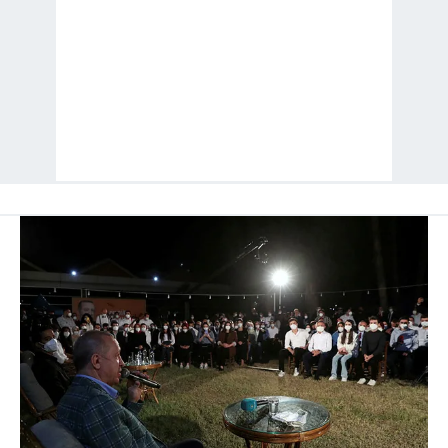
kullanılmaktadır. Bu çerezler vasıtasıyla çeşitli kişisel
verileriniz işlenmekte olup gerekli olan çerezler bilgi
toplumu hizmetlerinin sunulması amacıyla
kullanılmaktadır. Diğer çerezler, sitemizin daha işlevsel
kılınması ve kişiselleştirilmesi ve sizlere yönelik
reklam/pazarlama faaliyetlerinin yapılması, amaçlarıyla
sınırlı olarak açık rızanız dahilinde kullanılacaktır.
Çerezlere ilişkin tercihlerinizi aşağıda yer alan panel
vasıtasıyla belirleyebilirsiniz. Çerezlere ilişkin detaylı bilgi
için Ayarlar butonuna tıklayabilir,
Çerez Bilgilendirme
Metnimizi
ziyaret edebilirsiniz.
6698 sayılı Kişisel Verilerin Korunması Kanunu uyarınca
hazırlanmış Aydınlatma Metnimizi okumak ve sitemizde
ilgili mevzuata uygun olarak kullanılan çerezlerle ilgili bilgi
almak için lütfen
tıklayınız
.