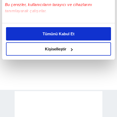
Bu çerezler, kullanıcıların tarayıcı ve cihazlarını
tanımlayarak çalışırlar.
Bu çerezlere izin vermeniz halinde sizlere özel
kişiselleştirilmiş reklamlar sunabilir, sayfalarımızda sizlere
Tümünü Kabul Et
daha iyi reklam deneyimi yaşatabiliriz. Bunu yaparken
amacımızın size daha iyi bir reklam deneyimi sunmak
olduğunu ve sizlere en iyi içerikleri sunabilmek adına
Kişiselleştir
elimizden gelen çabayı gösterdiğimizi ve bu noktada,
reklamların maliyetlerimizi karşılamak noktasında tek gelir
kalemimiz olduğunu sizlere hatırlatmak isteriz.
Her halükârda, kullanıcılar, bu çerezlere izin vermedikleri
takdirde, kullanıcılara hedefli reklamlar
gösterilmeyecektir."
Sizlere daha iyi bir hizmet sunabilmek için İnternet
Sitemizde kendimize ve üçüncü kişilere ait çerezler