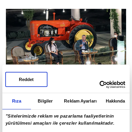
Reddet
Rıza
Bilgiler
Reklam Ayarları
Hakkında
Son dakika haberi... Başkan
Recep Tayyip Erdoğan
"Sitelerimizde reklam ve pazarlama faaliyetlerinin
Adana'da gençlerle buluştu |
yürütülmesi amaçları ile çerezler kullanılmaktadır.
Video