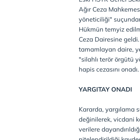
Ağır Ceza Mahkemesi t
yöneticiliği" suçundan
Hükmün temyiz edilm
Ceza Dairesine geldi.
tamamlayan daire, y
"silahlı terör örgütü 
hapis cezasını onadı.
YARGITAY ONADI
Kararda, yargılama s
değinilerek, vicdani k
verilere dayandırıldığ
nitelendirildiği kayded