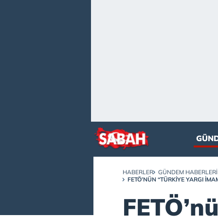
GÜN
HABERLER
GÜNDEM HABERLERI
FETÖ’NÜN “TÜRKIYE YARGI İMA
FETÖ’nü