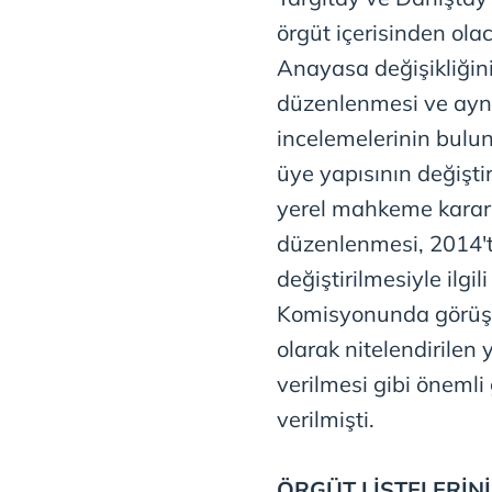
mevzuata uygun olarak kullanılan
örgüt içerisinden ola
Anayasa değişikliğinin
düzenlenmesi ve aynı
incelemelerinin bulu
üye yapısının değişti
yerel mahkeme kararı
düzenlenmesi, 2014't
değiştirilmesiyle ilg
Komisyonunda görüş
olarak nitelendirilen
verilmesi gibi önemli 
verilmişti.
ÖRGÜT LİSTELERİN