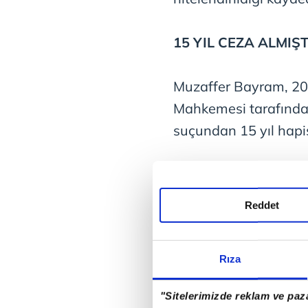
15 YIL CEZA ALMIŞT
Muzaffer Bayram, 20
Mahkemesi tarafından 
suçundan 15 yıl hapis
BYLOCK KULLANMI
Reddet
Mahkeme kararında, B
evinde "sorumlu" old
Rıza
olan "ByLock" kullanı
olduğuna yer verilmiş
"Sitelerimizde reklam ve paza