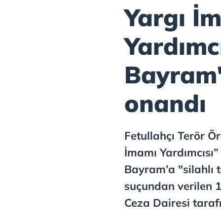
Yargı İ
Yardımc
Bayram'
onandı
Fetullahçı Terör Ö
İmamı Yardımcısı”
Bayram’a "silahlı t
suçundan verilen 15
Ceza Dairesi taraf