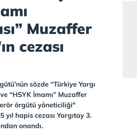
mamı
ısı” Muzaffer
ın cezası
rgütü’nün sözde “Türkiye Yargı
 ve “HSYK İmamı” Muzaffer
erör örgütü yöneticiliği"
 yıl hapis cezası Yargıtay 3.
ından onandı.