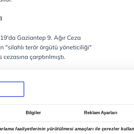
I
19'da Gaziantep 9. Ağır Ceza
"silahlı terör örgütü yöneticiliği"
 cezasına çarptırılmıştı.
Ş
ayram'ın öğrenciyken kaldığı örgüt
uğu, örgütün gizli haberleşme ağı
Bilgiler
Reklam Ayarları
cısı olduğu ve kod adının "Mahir"
ti.
rlama faaliyetlerinin yürütülmesi amaçları ile çerezler kullan