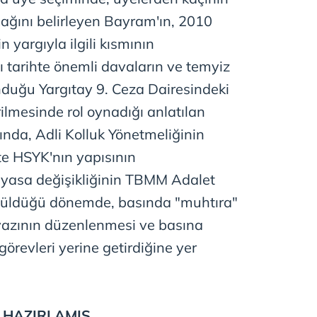
 çerezlerle ilgili bilgi almak için lütfen
tıklayınız
.
cağını belirleyen Bayram'ın, 2010
 yargıyla ilgili kısmının
 tarihte önemli davaların ve temyiz
nduğu Yargıtay 9. Ceza Dairesindeki
rilmesinde rol oynadığı anlatılan
nda, Adli Kolluk Yönetmeliğinin
e HSYK'nın yapısının
ili yasa değişikliğinin TBMM Adalet
üldüğü dönemde, basında "muhtıra"
 yazının düzenlenmesi ve basına
görevleri yerine getirdiğine yer
İ HAZIRLAMIŞ