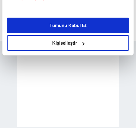
Bu çerezlere izin vermeniz halinde sizlere özel
kişiselleştirilmiş reklamlar sunabilir, sayfalarımızda sizlere
Tümünü Kabul Et
daha iyi reklam deneyimi yaşatabiliriz. Bunu yaparken
amacımızın size daha iyi bir reklam deneyimi sunmak
olduğunu ve sizlere en iyi içerikleri sunabilmek adına
Kişiselleştir
elimizden gelen çabayı gösterdiğimizi ve bu noktada,
reklamların maliyetlerimizi karşılamak noktasında tek gelir
kalemimiz olduğunu sizlere hatırlatmak isteriz.
Her halükârda, kullanıcılar, bu çerezlere izin vermedikleri
takdirde, kullanıcılara hedefli reklamlar
gösterilmeyecektir."
Sizlere daha iyi bir hizmet sunabilmek için İnternet
Sitemizde kendimize ve üçüncü kişilere ait çerezler
kullanılmaktadır. Bu çerezler vasıtasıyla çeşitli kişisel
verileriniz işlenmekte olup gerekli olan çerezler bilgi