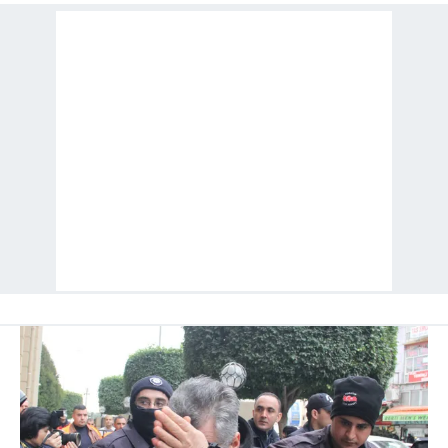
toplumu hizmetlerinin sunulması amacıyla
kullanılmaktadır. Diğer çerezler, sitemizin daha işlevsel
kılınması ve kişiselleştirilmesi ve sizlere yönelik
reklam/pazarlama faaliyetlerinin yapılması, amaçlarıyla
sınırlı olarak açık rızanız dahilinde kullanılacaktır.
Çerezlere ilişkin tercihlerinizi aşağıda yer alan panel
vasıtasıyla belirleyebilirsiniz. Çerezlere ilişkin detaylı bilgi
için Ayarlar butonuna tıklayabilir,
Çerez Bilgilendirme
Metnimizi
ziyaret edebilirsiniz.
6698 sayılı Kişisel Verilerin Korunması Kanunu uyarınca
hazırlanmış Aydınlatma Metnimizi okumak ve sitemizde
ilgili mevzuata uygun olarak kullanılan çerezlerle ilgili bilgi
almak için lütfen
tıklayınız
.