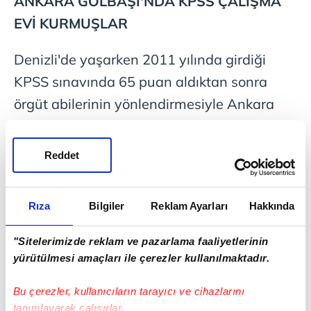
ANKARA GÖLBAŞI'NDA KPSS ÇALIŞMA
EVİ KURMUŞLAR
Denizli'de yaşarken 2011 yılında girdiği
KPSS sınavında 65 puan aldıktan sonra
örgüt abilerinin yönlendirmesiyle Ankara
Gölbaşı'nda kurulan KPSS çalışma evine
gönderildiğini anlatan H.A., evde sohbet
Reddet
faaliyetlerinin olmadığını, 5-6 kişi
kaldıklarını 2012 yılının Temmuz ayında
Rıza
Bilgiler
Reklam Ayarları
Hakkında
KPSS sınavına 1-2 gün kala, kendisini ilk
kez evde gördüğünü kişinin KPSS sınav
"Sitelerimizde reklam ve pazarlama faaliyetlerinin
sorularını getirdiğini söyledi.
yürütülmesi amaçları ile çerezler kullanılmaktadır.
Bu çerezler, kullanıcıların tarayıcı ve cihazlarını
tanımlayarak çalışırlar.