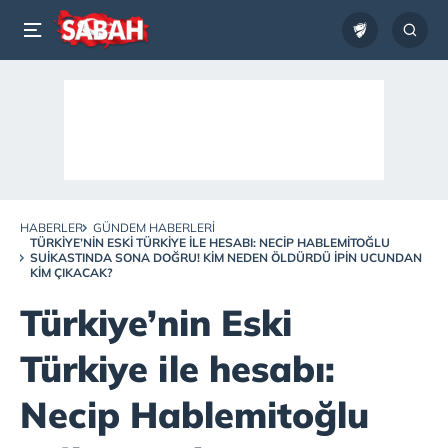
HABERLER
GÜNDEM HABERLERI
TÜRKIYE’NIN ESKI TÜRKIYE ILE HESABI: NECIP HABLEMITOĞLU
SUIKASTINDA SONA DOĞRU! KIM NEDEN ÖLDÜRDÜ IPIN UCUNDAN
KIM ÇIKACAK?
Türkiye’nin Eski
Türkiye ile hesabı:
Necip Hablemitoğlu