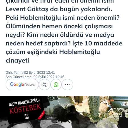
çıkarıldı ve firar eden en önemli isim
Levent Göktaş da bugün yakalandı.
Peki Hablemitoğlu ismi neden önemli?
Ölümünden hemen önceki çalışması
neydi? Kim neden öldürdü ve medya
neden hedef saptırdı? İşte 10 maddede
çözüm eşiğindeki Hablemitoğlu
cinayeti
Giriş Tarihi: 02 Eylül 2022 12:41
Son Güncelleme: 02 Eylül 2022 12:46