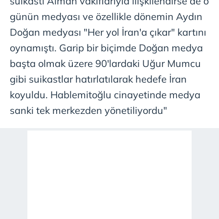
suikastı Alman vakıflarıyla ilişkilendirse de o
reklam/pazarlama faaliyetlerinin yapılması, amaçlarıyla
günün medyası ve özellikle dönemin Aydın
sınırlı olarak açık rızanız dahilinde kullanılacaktır.
Doğan medyası "Her yol İran'a çıkar" kartını
Çerezlere ilişkin tercihlerinizi aşağıda yer alan panel
oynamıştı. Garip bir biçimde Doğan medya
vasıtasıyla belirleyebilirsiniz. Çerezlere ilişkin detaylı bilgi
başta olmak üzere 90'lardaki Uğur Mumcu
için Ayarlar butonuna tıklayabilir,
Çerez Bilgilendirme
Metnimizi
ziyaret edebilirsiniz.
gibi suikastlar hatırlatılarak hedefe İran
koyuldu. Hablemitoğlu cinayetinde medya
6698 sayılı Kişisel Verilerin Korunması Kanunu uyarınca
sanki tek merkezden yönetiliyordu"
hazırlanmış Aydınlatma Metnimizi okumak ve sitemizde
ilgili mevzuata uygun olarak kullanılan çerezlerle ilgili bilgi
almak için lütfen
tıklayınız
.