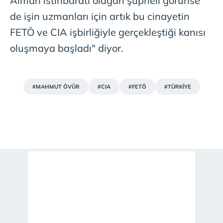
Alman istihbaratı olağan şüpheli görünse
de işin uzmanları için artık bu cinayetin
FETÖ ve CIA işbirliğiyle gerçekleştiği kanısı
oluşmaya başladı" diyor.
#MAHMUT ÖVÜR
#CIA
#FETÖ
#TÜRKİYE