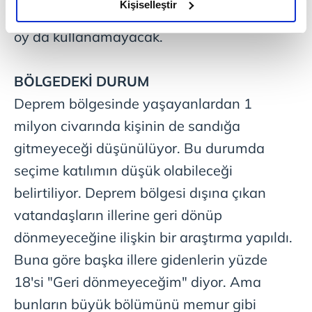
olduğunu ve sizlere en iyi içerikleri sunabilmek adına
Kişiselleştir
üzerinde seçmen güncelleme yaptırmazsa
elimizden gelen çabayı gösterdiğimizi ve bu noktada,
oy da kullanamayacak.
reklamların maliyetlerimizi karşılamak noktasında tek gelir
kalemimiz olduğunu sizlere hatırlatmak isteriz.
BÖLGEDEKİ DURUM
Her halükârda, kullanıcılar, bu çerezlere izin vermedikleri
Deprem bölgesinde yaşayanlardan 1
takdirde, kullanıcılara hedefli reklamlar
gösterilmeyecektir."
milyon civarında kişinin de sandığa
gitmeyeceği düşünülüyor. Bu durumda
Sizlere daha iyi bir hizmet sunabilmek için İnternet
seçime katılımın düşük olabileceği
Sitemizde kendimize ve üçüncü kişilere ait çerezler
kullanılmaktadır. Bu çerezler vasıtasıyla çeşitli kişisel
belirtiliyor. Deprem bölgesi dışına çıkan
verileriniz işlenmekte olup gerekli olan çerezler bilgi
vatandaşların illerine geri dönüp
toplumu hizmetlerinin sunulması amacıyla
dönmeyeceğine ilişkin bir araştırma yapıldı.
kullanılmaktadır. Diğer çerezler, sitemizin daha işlevsel
kılınması ve kişiselleştirilmesi ve sizlere yönelik
Buna göre başka illere gidenlerin yüzde
reklam/pazarlama faaliyetlerinin yapılması, amaçlarıyla
18'si "Geri dönmeyeceğim" diyor. Ama
sınırlı olarak açık rızanız dahilinde kullanılacaktır.
bunların büyük bölümünü memur gibi