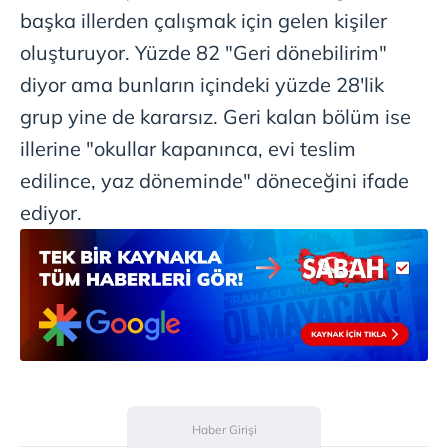
Çerezlere ilişkin tercihlerinizi aşağıda yer alan panel
başka illerden çalışmak için gelen kişiler
vasıtasıyla belirleyebilirsiniz. Çerezlere ilişkin detaylı bilgi
oluşturuyor. Yüzde 82 "Geri dönebilirim"
için Ayarlar butonuna tıklayabilir,
Çerez Bilgilendirme
diyor ama bunların içindeki yüzde 28'lik
Metnimizi
ziyaret edebilirsiniz.
grup yine de kararsız. Geri kalan bölüm ise
6698 sayılı Kişisel Verilerin Korunması Kanunu uyarınca
illerine "okullar kapanınca, evi teslim
hazırlanmış Aydınlatma Metnimizi okumak ve sitemizde
edilince, yaz döneminde" döneceğini ifade
ilgili mevzuata uygun olarak kullanılan çerezlerle ilgili bilgi
almak için lütfen
tıklayınız
.
ediyor.
Haber Girişi