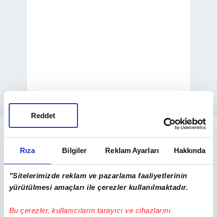
Reddet
Ankara Üniversitesi Öğretim Üyesi Doç. Dr.
Rıza
Bilgiler
Reklam Ayarları
Hakkında
Necip Hablemitoğlu'nun 18 Aralık 2002'de
evinin önünde silahlı saldırıda
"Sitelerimizde reklam ve pazarlama faaliyetlerinin
öldürülmesine ilişkin davada, 3'ü firari 10
yürütülmesi amaçları ile çerezler kullanılmaktadır.
sanığın tutuksuz yargılanmasına devam
Bu çerezler, kullanıcıların tarayıcı ve cihazlarını
edildi. Duruşmada Hablemitoğlu ailesinin