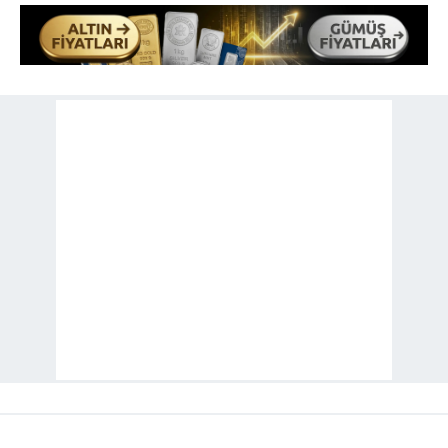
toplumu hizmetlerinin sunulması amacıyla
kullanılmaktadır. Diğer çerezler, sitemizin daha işlevsel
kılınması ve kişiselleştirilmesi ve sizlere yönelik
reklam/pazarlama faaliyetlerinin yapılması, amaçlarıyla
sınırlı olarak açık rızanız dahilinde kullanılacaktır.
Çerezlere ilişkin tercihlerinizi aşağıda yer alan panel
vasıtasıyla belirleyebilirsiniz. Çerezlere ilişkin detaylı bilgi
için Ayarlar butonuna tıklayabilir,
Çerez Bilgilendirme
Metnimizi
ziyaret edebilirsiniz.
6698 sayılı Kişisel Verilerin Korunması Kanunu uyarınca
hazırlanmış Aydınlatma Metnimizi okumak ve sitemizde
ilgili mevzuata uygun olarak kullanılan çerezlerle ilgili bilgi
almak için lütfen
tıklayınız
.