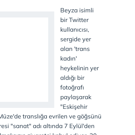
 çerezlerle ilgili bilgi almak için lütfen
tıklayınız
.
Beyza isimli
bir Twitter
kullanıcısı,
sergide yer
alan 'trans
kadın'
heykelinin yer
aldığı bir
fotoğrafı
paylaşarak
"Eskişehir
üze'de translığa evrilen ve göğsünü
resi "sanat" adı altında 7 Eylül'den