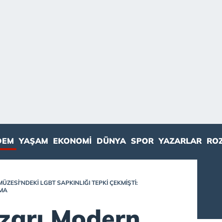
DEM
YAŞAM
EKONOMI
DÜNYA
SPOR
YAZARLAR
RO
ESI'NDEKI LGBT SAPKINLIĞI TEPKI ÇEKMIŞTI:
RMA
zarı Modern