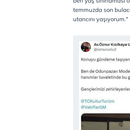
beri yaş sınırlaması 
temmuzda son bulaca
utancını yaşıyorum." 