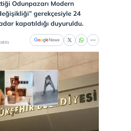
lettiği Odunpazarı Modern
değişikliği” gerekçesiyle 24
adar kapatıldığı duyuruldu.
18:01