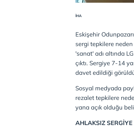
İHA
Eskişehir Odunpazar
sergi tepkilere neden 
'sanat' adı altında 
çıktı. Sergiye 7-14 ya
davet edildiği görüld
Sosyal medyada payl
rezalet tepkilere ned
yana açık olduğu belir
AHLAKSIZ SERGİY