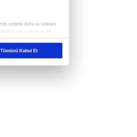
ızda sizlere daha iyi reklam
duğunu ve sizlere en iyi
liyetlerimizi karşılamak
Tümünü Kabul Et
ar gösterilmeyecektir."
çerezler kullanılmaktadır. Bu
u hizmetlerinin sunulması
i ve sizlere yönelik
nılacaktır.
kin detaylı bilgi için Ayarlar
ak ve sitemizde ilgili