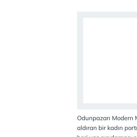
mevzuata uygun olarak kullanılan
Odunpazarı Modern M
aldıran bir kadın port