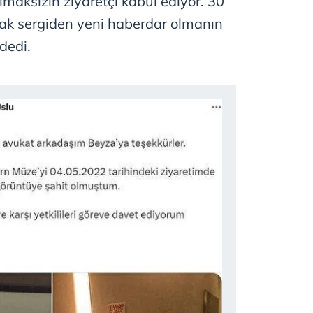
olmaksızın ziyaretçi kabul ediyor. 30
k sergiden yeni haberdar olmanın
dedi.