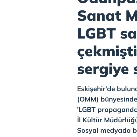
Sanat M
LGBT sap
çekmişti
sergiye
Eskişehir’de bulu
(OMM) bünyesindeki
'LGBT propagandası'
İl Kültür Müdürlüğ
Sosyal medyada bü