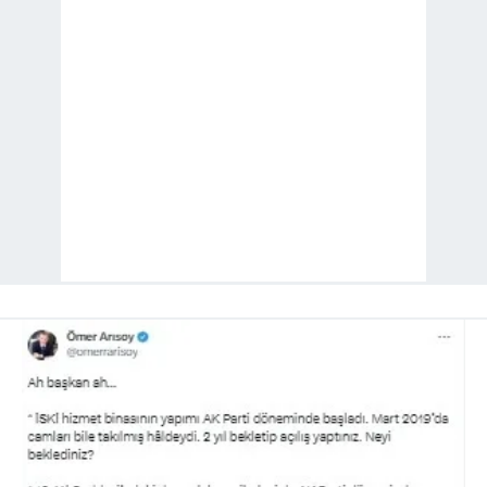
almak için lütfen
tıklayınız
.