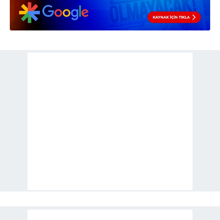
Sizlere daha iyi bir hizmet sunabilmek için İnternet
Sitemizde kendimize ve üçüncü kişilere ait çerezler
kullanılmaktadır. Bu çerezler vasıtasıyla çeşitli kişisel
verileriniz işlenmekte olup gerekli olan çerezler bilgi
toplumu hizmetlerinin sunulması amacıyla
kullanılmaktadır. Diğer çerezler, sitemizin daha işlevsel
kılınması ve kişiselleştirilmesi ve sizlere yönelik
reklam/pazarlama faaliyetlerinin yapılması, amaçlarıyla
sınırlı olarak açık rızanız dahilinde kullanılacaktır.
Çerezlere ilişkin tercihlerinizi aşağıda yer alan panel
vasıtasıyla belirleyebilirsiniz. Çerezlere ilişkin detaylı bilgi
için Ayarlar butonuna tıklayabilir,
Çerez Bilgilendirme
Metnimizi
ziyaret edebilirsiniz.
6698 sayılı Kişisel Verilerin Korunması Kanunu uyarınca
hazırlanmış Aydınlatma Metnimizi okumak ve sitemizde
ilgili mevzuata uygun olarak kullanılan çerezlerle ilgili bilgi