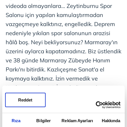
videoda olmayanlara… Zeytinburnu Spor
Salonu için yapılan kamulaştırmadan
vazgeçmeye kalktınız, engelledik. Deprem
nedeniyle yıkılan spor salonunun arazisi
hâlâ boş. Neyi bekliyorsunuz? Marmaray'ın
üzerini aylarca kapatamadınız. Biz üstlendik
ve 38 günde Marmaray Zübeyde Hanım
Parkı'nı bitirdik. Kazlıçeşme Sanat'a el
koymaya kalktınız. İzin vermedik ve
Kazlıçeşme Sanat'ı İstanbul'un parlayan
yıldızı yaptık. Basketbol Gelişim Merkezi'nin
Reddet
ruhsatını iptal ettiniz. İnşaatı durdurup ceza
kestiniz. Biz durmadık. Zeytinburnu, Mart
Rıza
Bilgiler
Reklam Ayarları
Hakkında
2024'te yeniden Türk basketbolunun