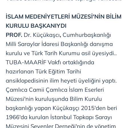
İSLAM MEDENİYETLERİ MÜZESİ'NİN BİLİM
KURULU BAŞKANIYDI
PROF.
Dr. Küçükaşcı
,
Cumhurbaşkanlığı
Milli Saraylar İdaresi
Başkanlığı danışma
kurulu ve Türk Tarih
Kurumu asil üyesiydi..
TUBA-MAARİF Vakfı
ortaklığında
hazırlanan
Türk Eğitim
Tarihi
ansiklopedisinin
ilim heyeti üyeliğini
yaptı.
Çamlıca
Camii Çamlıca
İslam Eserleri
Müzesi'nin kuruluşunda
Bilim
Kurulu
başkanlığı
yapan Küçükaşçı
2015'den beri
1966'da kurulan
İstanbul Topkapı
Sarayı
Müzesini
Sevenler
Derneği'nin de
yönetim