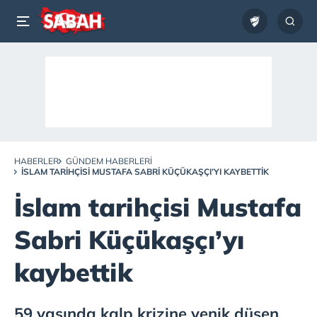
HABERLER
GÜNDEM HABERLERI
İSLAM TARIHÇISI MUSTAFA SABRI KÜÇÜKAŞÇI’YI KAYBETTIK
İslam tarihçisi Mustafa
Sabri Küçükaşçı’yı
kaybettik
59 yaşında kalp krizine yenik düşen