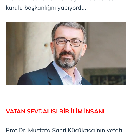
kurulu
başkanlığnı yapıyordu.
VATAN SEVDALISI BİR İLİM İNSANI
Prof.Dr. Mustafa Sabri Küçükaşçı'nın vefatı