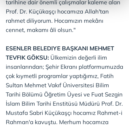
tarihine dair önemli çalışmalar kaleme alan
kalemimiz olduğunu sizlere hatırlatmak isteriz.
Prof. Dr. Küçükaşçı hocamıza Allah'tan
Her halükârda, kullanıcılar, bu çerezlere izin vermedikleri
rahmet diliyorum. Hocamızın mekânı
takdirde, kullanıcılara hedefli reklamlar
cennet, makamı âli olsun."
gösterilmeyecektir."
Sizlere daha iyi bir hizmet sunabilmek için İnternet
ESENLER
BELEDIYE
BAŞKANI
MEHMET
Sitemizde kendimize ve üçüncü kişilere ait çerezler
TEVFIK
GÖKSU:
Ülkemizin değerli ilim
kullanılmaktadır. Bu çerezler vasıtasıyla çeşitli kişisel
verileriniz işlenmekte olup gerekli olan çerezler bilgi
insanlarından; Şehir Ekranı platformumuzda
toplumu hizmetlerinin sunulması amacıyla
çok kıymetli programlar yaptığımız, Fatih
kullanılmaktadır. Diğer çerezler, sitemizin daha işlevsel
Sultan Mehmet Vakıf Üniversitesi Bilim
kılınması ve kişiselleştirilmesi ve sizlere yönelik
reklam/pazarlama faaliyetlerinin yapılması, amaçlarıyla
Tarihi Bölümü Öğretim Üyesi ve Fuat Sezgin
sınırlı olarak açık rızanız dahilinde kullanılacaktır.
İslam Bilim Tarihi Enstitüsü Müdürü Prof. Dr.
Mustafa Sabri Küçükaşçı hocamız Rahmet-i
Çerezlere ilişkin tercihlerinizi aşağıda yer alan panel
vasıtasıyla belirleyebilirsiniz. Çerezlere ilişkin detaylı bilgi
Rahman'a kavuştu. Merhum hocamıza
için Ayarlar butonuna tıklayabilir,
Çerez Bilgilendirme