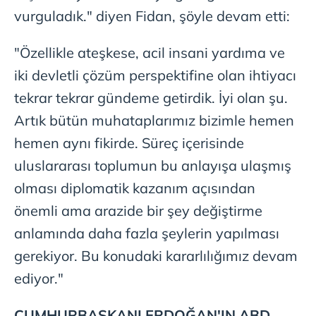
Çerezlere ilişkin tercihlerinizi aşağıda yer alan panel
vurguladık." diyen Fidan, şöyle devam etti:
vasıtasıyla belirleyebilirsiniz. Çerezlere ilişkin detaylı bilgi
için Ayarlar butonuna tıklayabilir,
Çerez Bilgilendirme
"Özellikle ateşkese, acil insani yardıma ve
Metnimizi
ziyaret edebilirsiniz.
iki devletli çözüm perspektifine olan ihtiyacı
tekrar tekrar gündeme getirdik. İyi olan şu.
6698 sayılı Kişisel Verilerin Korunması Kanunu uyarınca
hazırlanmış Aydınlatma Metnimizi okumak ve sitemizde
Artık bütün muhataplarımız bizimle hemen
ilgili mevzuata uygun olarak kullanılan çerezlerle ilgili bilgi
hemen aynı fikirde. Süreç içerisinde
almak için lütfen
tıklayınız
.
uluslararası toplumun bu anlayışa ulaşmış
olması diplomatik kazanım açısından
önemli ama arazide bir şey değiştirme
anlamında daha fazla şeylerin yapılması
gerekiyor. Bu konudaki kararlılığımız devam
ediyor."
CUMHURBAŞKANI ERDOĞAN'IN ABD