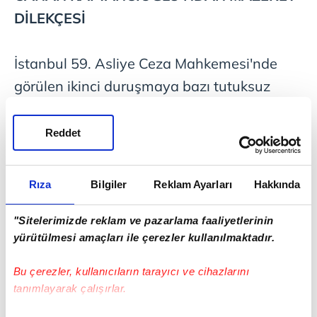
DİLEKÇESİ
İstanbul 59. Asliye Ceza Mahkemesi'nde
görülen ikinci duruşmaya bazı tutuksuz
sanıklar ve avukatları katıldı. Sanıklar,
CHP'nin eski İl Başkanı Canan Kaftancıoğlu,
Reddet
CHP'li İstanbul Büyükşehir Belediyesi (İBB)
Meclis Üyesi ve İBB Spor Kulübü Başkanı
Rıza
Bilgiler
Reklam Ayarları
Hakkında
Fatih Keleş, iş insanı sanık Hüseyin Kalkan,
eski Şişli Belediyesi Meclis Üyesi Seval Adalı
"Sitelerimizde reklam ve pazarlama faaliyetlerinin
yürütülmesi amaçları ile çerezler kullanılmaktadır.
ve İmamoğlu İnşaat Genel Müdürü Tuncay
Yılmaz'ın bu celse savunma yapmaları
Bu çerezler, kullanıcıların tarayıcı ve cihazlarını
bekleniyordu ancak mazeret dilekçesi
tanımlayarak çalışırlar.
sunduğu görüldü.