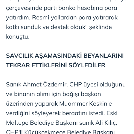
kılınması ve kişiselleştirilmesi ve sizlere yönelik
çerçevesinde parti banka hesabına para
reklam/pazarlama faaliyetlerinin yapılması, amaçlarıyla
yatırdım. Resmi yollardan para yatırarak
sınırlı olarak açık rızanız dahilinde kullanılacaktır.
katkı sunduk ve destek olduk" şeklinde
Çerezlere ilişkin tercihlerinizi aşağıda yer alan panel
konuştu.
vasıtasıyla belirleyebilirsiniz. Çerezlere ilişkin detaylı bilgi
için Ayarlar butonuna tıklayabilir,
Çerez Bilgilendirme
SAVCILIK AŞAMASINDAKİ BEYANLARINI
Metnimizi
ziyaret edebilirsiniz.
TEKRAR ETTİKLERİNİ SÖYLEDİLER
6698 sayılı Kişisel Verilerin Korunması Kanunu uyarınca
hazırlanmış Aydınlatma Metnimizi okumak ve sitemizde
Sanık Ahmet Özdemir, CHP üyesi olduğunu
ilgili mevzuata uygun olarak kullanılan çerezlerle ilgili bilgi
almak için lütfen
tıklayınız
.
ve binanın alımı için bağışı başkan
üzerinden yaparak Muammer Keskin'e
verdiğini söyleyerek beraatını istedi. Eski
Maltepe Belediye Başkanı sanık Ali Kılıç,
CHP'li Küçükçekmece Belediye Başkanı