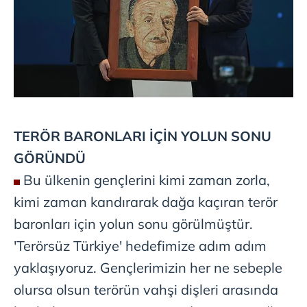
kullanılmaktadır. Diğer çerezler, sitemizin daha işlevsel
kılınması ve kişiselleştirilmesi ve sizlere yönelik
reklam/pazarlama faaliyetlerinin yapılması, amaçlarıyla
sınırlı olarak açık rızanız dahilinde kullanılacaktır.
Çerezlere ilişkin tercihlerinizi aşağıda yer alan panel
vasıtasıyla belirleyebilirsiniz. Çerezlere ilişkin detaylı bilgi
için Ayarlar butonuna tıklayabilir,
Çerez Bilgilendirme
TERÖR BARONLARI İÇİN
YOLUN SONU
Metnimizi
ziyaret edebilirsiniz.
GÖRÜNDÜ
6698 sayılı Kişisel Verilerin Korunması Kanunu uyarınca
Bu ülkenin gençlerini kimi zaman zorla,
hazırlanmış Aydınlatma Metnimizi okumak ve sitemizde
kimi zaman kandırarak dağa kaçıran terör
ilgili mevzuata uygun olarak kullanılan çerezlerle ilgili bilgi
almak için lütfen
tıklayınız
.
baronları için yolun sonu görülmüştür.
'Terörsüz Türkiye' hedefimize adım adım
yaklaşıyoruz. Gençlerimizin her ne sebeple
olursa olsun terörün vahşi dişleri arasında