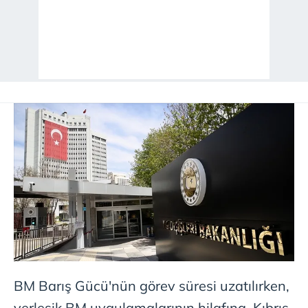
BM Barış Gücü'nün görev süresi uzatılırken,
yerleşik BM uygulamalarının hilafına, Kıbrıs