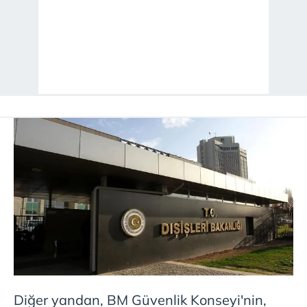
kullanılmaktadır. Bu çerezler vasıtasıyla çeşitli kişisel
verileriniz işlenmekte olup gerekli olan çerezler bilgi
toplumu hizmetlerinin sunulması amacıyla
kullanılmaktadır. Diğer çerezler, sitemizin daha işlevsel
kılınması ve kişiselleştirilmesi ve sizlere yönelik
reklam/pazarlama faaliyetlerinin yapılması, amaçlarıyla
sınırlı olarak açık rızanız dahilinde kullanılacaktır.
Çerezlere ilişkin tercihlerinizi aşağıda yer alan panel
vasıtasıyla belirleyebilirsiniz. Çerezlere ilişkin detaylı bilgi
için Ayarlar butonuna tıklayabilir,
Çerez Bilgilendirme
Metnimizi
ziyaret edebilirsiniz.
6698 sayılı Kişisel Verilerin Korunması Kanunu uyarınca
hazırlanmış Aydınlatma Metnimizi okumak ve sitemizde
ilgili mevzuata uygun olarak kullanılan çerezlerle ilgili bilgi
almak için lütfen
tıklayınız
.
Diğer yandan, BM Güvenlik Konseyi'nin,