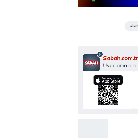
#İM
Sabah.com.tr
Uygulamalara Ö