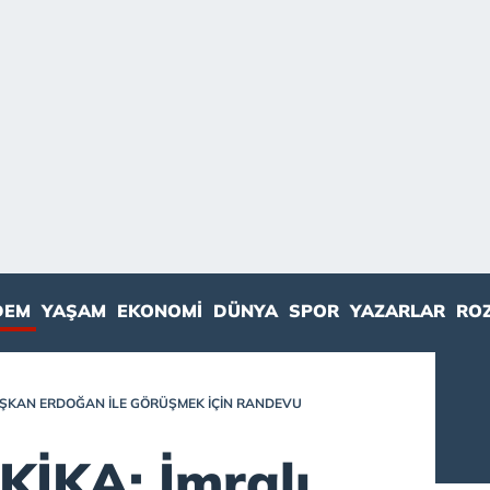
DEM
YAŞAM
EKONOMI
DÜNYA
SPOR
YAZARLAR
RO
BAŞKAN ERDOĞAN ILE GÖRÜŞMEK IÇIN RANDEVU
İKA: İmralı