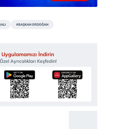
RALI
#BAŞKAN ERDOĞAN
 Uygulamamızı İndirin
zel Ayrıcalıkları Keşfedin!