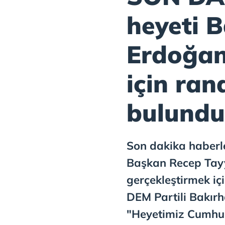
heyeti 
Erdoğan
için ran
bulundu
Son dakika haberler
Başkan Recep Tay
gerçekleştirmek iç
DEM Partili Bakır
"Heyetimiz Cumhur