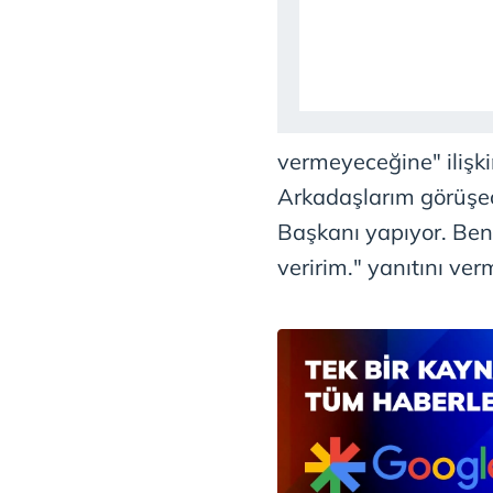
mevzuata uygun olarak kullanılan
vermeyeceğine" ilişk
Arkadaşlarım görüşec
Başkanı yapıyor. Ben
veririm." yanıtını verm