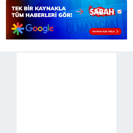
kılınması ve kişiselleştirilmesi ve sizlere yönelik
reklam/pazarlama faaliyetlerinin yapılması, amaçlarıyla
sınırlı olarak açık rızanız dahilinde kullanılacaktır.
Çerezlere ilişkin tercihlerinizi aşağıda yer alan panel
vasıtasıyla belirleyebilirsiniz. Çerezlere ilişkin detaylı bilgi
için Ayarlar butonuna tıklayabilir,
Çerez Bilgilendirme
Metnimizi
ziyaret edebilirsiniz.
6698 sayılı Kişisel Verilerin Korunması Kanunu uyarınca
hazırlanmış Aydınlatma Metnimizi okumak ve sitemizde
ilgili mevzuata uygun olarak kullanılan çerezlerle ilgili bilgi
almak için lütfen
tıklayınız
.