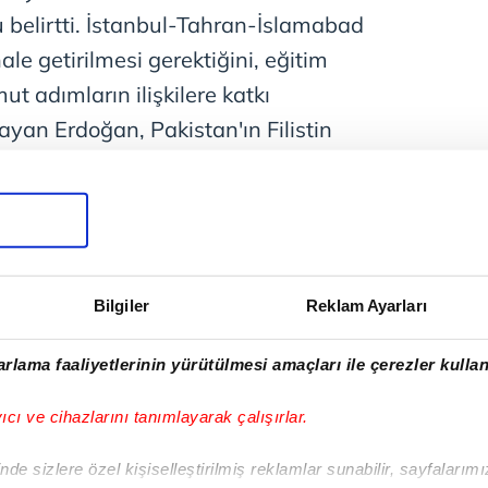
belirtti. İstanbul-Tahran-İslamabad
hale getirilmesi gerektiğini, eğitim
t adımların ilişkilere katkı
yan Erdoğan, Pakistan'ın Filistin
uşunu takdirle takip ettiğini,
ce Gazze'ye insani yardımların
ret gösterdiğini ifade etti. Erdoğan'a
kanı
Hakan Fidan
, Milli Savunma
MİT Başkanı
İbrahim Kalın
, İletişim
Bilgiler
Reklam Ayarları
tun, Cumhurbaşkanı Dış Politika ve
rlama faaliyetlerinin yürütülmesi amaçları ile çerezler kullan
anı
Akif Çağatay Kılıç
ile Kara
Orgeneral Selçuk Bayraktaroğlu da
yıcı ve cihazlarını tanımlayarak çalışırlar.
de sizlere özel kişiselleştirilmiş reklamlar sunabilir, sayfalarım