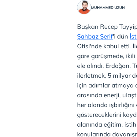
MUHAMMED UZUN
Başkan Recep Tayyi
Şahbaz Şerif
'i dün
İs
Ofisi'nde kabul etti. 
göre görüşmede, ikili 
ele alındı. Erdoğan, Tü
ilerletmek, 5 milyar 
için adımlar atmaya d
arasında enerji, ula
her alanda işbirliğini
göstereceklerini kay
alanında eğitim, isti
konularında dayanışm