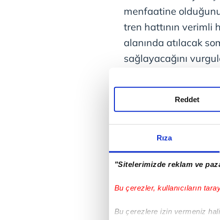
menfaatine olduğunu 
tren hattının verimli 
alanında atılacak somu
sağlayacağını vurgula
konusundaki ilkeli dur
Türkiye'nin bir an ön
Reddet
ulaştırılması için gay
kabulde, Dışişleri Ba
Bakanı
Yaşar Güler
, 
Rıza
Başkanı Fahrettin Al
"Sitelerimizde reklam ve paza
Güvenlik Başdanışm
Kuvvetleri Komutanı 
Bu çerezler, kullanıcıların tara
eşlik etti.
Bu çerezlere izin vermeniz halin