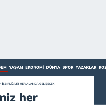
DEM
YAŞAM
EKONOMI
DÜNYA
SPOR
YAZARLAR
RO
İŞBIRLIĞIMIZ HER ALANDA GELIŞECEK
imiz her