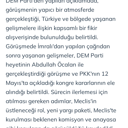
DEM Parti'den yapılan açıklamada,
Çerezlere ilişkin tercihlerinizi aşağıda yer alan panel
vasıtasıyla belirleyebilirsiniz. Çerezlere ilişkin detaylı bilgi
görüşmenin yapıcı bir atmosferde
için Ayarlar butonuna tıklayabilir,
Çerez Bilgilendirme
gerçekleştiği, Türkiye ve bölgede yaşanan
Metnimizi
ziyaret edebilirsiniz.
gelişmelere ilişkin kapsamlı bir fikir
6698 sayılı Kişisel Verilerin Korunması Kanunu uyarınca
alışverişinde bulunulduğu belirtildi.
hazırlanmış Aydınlatma Metnimizi okumak ve sitemizde
Görüşmede İmralı'dan yapılan çağrıdan
ilgili mevzuata uygun olarak kullanılan çerezlerle ilgili bilgi
sonra yaşanan gelişmeler, DEM Parti
almak için lütfen
tıklayınız
.
heyetinin Abdullah Öcalan ile
gerçekleştirdiği görüşme ve PKK'nın 12
Mayıs'ta açıkladığı kongre kararlarının ele
alındığı belirtildi. Sürecin ilerlemesi için
atılması gereken adımlar, Meclis'in
üstleneceği rol, yeni yargı paketi, Meclis'te
kurulması beklenen komisyon ve anayasa