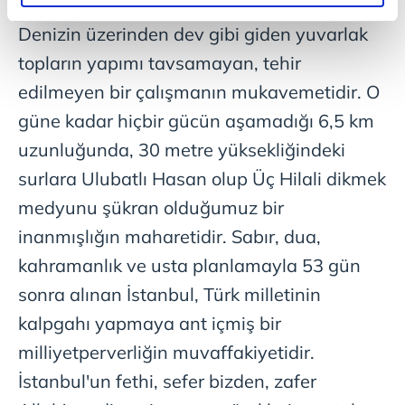
vizyonun tecelli etmiş muhayyilesidir.
elimizden gelen çabayı gösterdiğimizi ve bu noktada,
reklamların maliyetlerimizi karşılamak noktasında tek gelir
Denizin üzerinden dev gibi giden yuvarlak
kalemimiz olduğunu sizlere hatırlatmak isteriz.
topların yapımı tavsamayan, tehir
edilmeyen bir çalışmanın mukavemetidir. O
Her halükârda, kullanıcılar, bu çerezlere izin vermedikleri
takdirde, kullanıcılara hedefli reklamlar
güne kadar hiçbir gücün aşamadığı 6,5 km
gösterilmeyecektir."
uzunluğunda, 30 metre yüksekliğindeki
surlara Ulubatlı Hasan olup Üç Hilali dikmek
Sizlere daha iyi bir hizmet sunabilmek için İnternet
Sitemizde kendimize ve üçüncü kişilere ait çerezler
medyunu şükran olduğumuz bir
kullanılmaktadır. Bu çerezler vasıtasıyla çeşitli kişisel
inanmışlığın maharetidir. Sabır, dua,
verileriniz işlenmekte olup gerekli olan çerezler bilgi
kahramanlık ve usta planlamayla 53 gün
toplumu hizmetlerinin sunulması amacıyla
kullanılmaktadır. Diğer çerezler, sitemizin daha işlevsel
sonra alınan İstanbul, Türk milletinin
kılınması ve kişiselleştirilmesi ve sizlere yönelik
kalpgahı yapmaya ant içmiş bir
reklam/pazarlama faaliyetlerinin yapılması, amaçlarıyla
milliyetperverliğin muvaffakiyetidir.
sınırlı olarak açık rızanız dahilinde kullanılacaktır.
İstanbul'un fethi, sefer bizden, zafer
Çerezlere ilişkin tercihlerinizi aşağıda yer alan panel