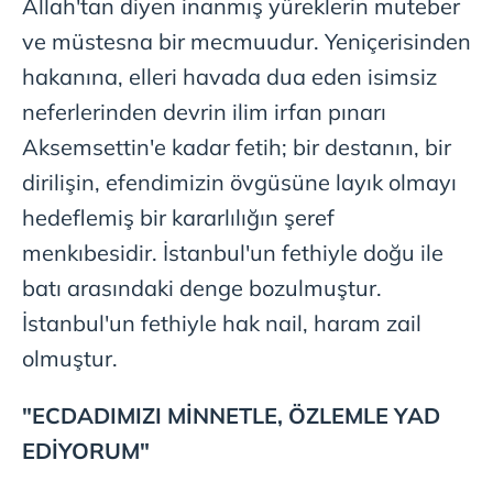
Allah'tan diyen inanmış yüreklerin muteber
vasıtasıyla belirleyebilirsiniz. Çerezlere ilişkin detaylı bilgi
ve müstesna bir mecmuudur. Yeniçerisinden
için Ayarlar butonuna tıklayabilir,
Çerez Bilgilendirme
Metnimizi
ziyaret edebilirsiniz.
hakanına, elleri havada dua eden isimsiz
neferlerinden devrin ilim irfan pınarı
6698 sayılı Kişisel Verilerin Korunması Kanunu uyarınca
Aksemsettin'e kadar fetih; bir destanın, bir
hazırlanmış Aydınlatma Metnimizi okumak ve sitemizde
ilgili mevzuata uygun olarak kullanılan çerezlerle ilgili bilgi
dirilişin, efendimizin övgüsüne layık olmayı
almak için lütfen
tıklayınız
.
hedeflemiş bir kararlılığın şeref
menkıbesidir. İstanbul'un fethiyle doğu ile
batı arasındaki denge bozulmuştur.
İstanbul'un fethiyle hak nail, haram zail
olmuştur.
"ECDADIMIZI MİNNETLE, ÖZLEMLE YAD
EDİYORUM"