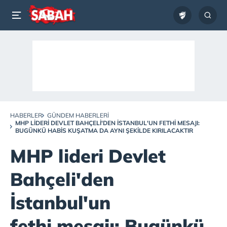
HABERLER
GÜNDEM HABERLERI
MHP LIDERI DEVLET BAHÇELI'DEN İSTANBUL'UN FETHI MESAJI:
BUGÜNKÜ HABIS KUŞATMA DA AYNI ŞEKILDE KIRILACAKTIR
MHP lideri Devlet
Bahçeli'den
İstanbul'un
fethi mesajı: Bugünkü