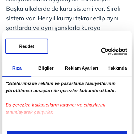
Başka ülkelerde de kura sistemi var. Sıralı
sistem var. Her yıl kurayı tekrar edip aynı
şartlarda ve aynı şanslarla kuraya
vatandaşını koyan ülkeler var.
Reddet
Rıza
Bilgiler
Reklam Ayarları
Hakkında
"Sitelerimizde reklam ve pazarlama faaliyetlerinin
yürütülmesi amaçları ile çerezler kullanılmaktadır.
Bu çerezler, kullanıcıların tarayıcı ve cihazlarını
tanımlayarak çalışırlar.
Bizim katsayı sistemimiz bana göre en adil
sistemlerden birisi. Bizim şu an itibarıyla 1
Bu çerezlere izin vermeniz halinde sizlere özel
kişiselleştirilmiş reklamlar sunabilir, sayfalarımızda sizlere