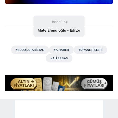
reklam/pazarlama faaliyetlerinin yapılması, amaçlarıyla
sınırlı olarak açık rızanız dahilinde kullanılacaktır.
Çerezlere ilişkin tercihlerinizi aşağıda yer alan panel
Haber Girişi
vasıtasıyla belirleyebilirsiniz. Çerezlere ilişkin detaylı bilgi
Mete Efendioğlu - Editör
için Ayarlar butonuna tıklayabilir,
Çerez Bilgilendirme
Metnimizi
ziyaret edebilirsiniz.
#SUUDİ ARABİSTAN
#A HABER
#DİYANET İŞLERİ
6698 sayılı Kişisel Verilerin Korunması Kanunu uyarınca
#ALİ ERBAŞ
hazırlanmış Aydınlatma Metnimizi okumak ve sitemizde
ilgili mevzuata uygun olarak kullanılan çerezlerle ilgili bilgi
almak için lütfen
tıklayınız
.