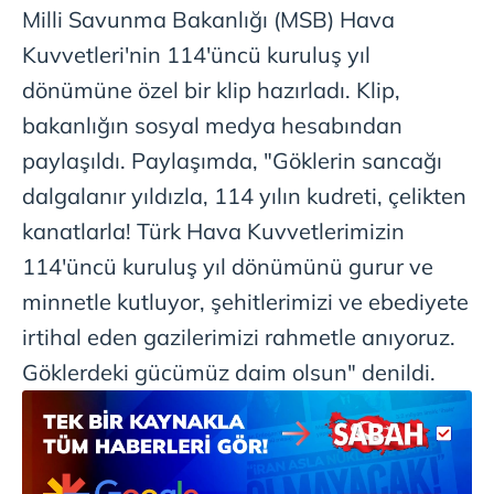
Milli Savunma Bakanlığı (MSB) Hava
Sizlere daha iyi bir hizmet sunabilmek için İnternet
Sitemizde kendimize ve üçüncü kişilere ait çerezler
Kuvvetleri'nin 114'üncü kuruluş yıl
kullanılmaktadır. Bu çerezler vasıtasıyla çeşitli kişisel
dönümüne özel bir klip hazırladı. Klip,
verileriniz işlenmekte olup gerekli olan çerezler bilgi
bakanlığın sosyal medya hesabından
toplumu hizmetlerinin sunulması amacıyla
kullanılmaktadır. Diğer çerezler, sitemizin daha işlevsel
paylaşıldı. Paylaşımda, "Göklerin sancağı
kılınması ve kişiselleştirilmesi ve sizlere yönelik
dalgalanır yıldızla, 114 yılın kudreti, çelikten
reklam/pazarlama faaliyetlerinin yapılması, amaçlarıyla
kanatlarla! Türk Hava Kuvvetlerimizin
sınırlı olarak açık rızanız dahilinde kullanılacaktır.
114'üncü kuruluş yıl dönümünü gurur ve
Çerezlere ilişkin tercihlerinizi aşağıda yer alan panel
minnetle kutluyor, şehitlerimizi ve ebediyete
vasıtasıyla belirleyebilirsiniz. Çerezlere ilişkin detaylı bilgi
irtihal eden gazilerimizi rahmetle anıyoruz.
için Ayarlar butonuna tıklayabilir,
Çerez Bilgilendirme
Metnimizi
ziyaret edebilirsiniz.
Göklerdeki gücümüz daim olsun" denildi.
6698 sayılı Kişisel Verilerin Korunması Kanunu uyarınca
hazırlanmış Aydınlatma Metnimizi okumak ve sitemizde
ilgili mevzuata uygun olarak kullanılan çerezlerle ilgili bilgi