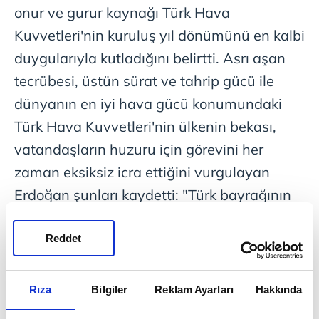
onur ve gurur kaynağı Türk Hava
Kuvvetleri'nin kuruluş yıl dönümünü en kalbi
duygularıyla kutladığını belirtti. Asrı aşan
tecrübesi, üstün sürat ve tahrip gücü ile
dünyanın en iyi hava gücü konumundaki
Türk Hava Kuvvetleri'nin ülkenin bekası,
vatandaşların huzuru için görevini her
zaman eksiksiz icra ettiğini vurgulayan
Erdoğan şunları kaydetti: "Türk bayrağının
âdeta göklerdeki sarsılmaz, yıkılmaz gönderi
olan Türk Hava Kuvvetlerimiz; teknolojisine
Reddet
yapılan yatırımlar, insan kaynaklarının
kalitesini artırmaya yönelik faaliyetler ve
Rıza
Bilgiler
Reklam Ayarları
Hakkında
milletimizin kendilerine duyduğu güvenle