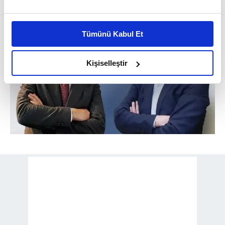
Bu çerezlere izin vermeniz halinde sizlere özel
kişiselleştirilmiş reklamlar sunabilir, sayfalarımızda sizlere
Tümünü Kabul Et
daha iyi reklam deneyimi yaşatabiliriz. Bunu yaparken
amacımızın size daha iyi bir reklam deneyimi sunmak
olduğunu ve sizlere en iyi içerikleri sunabilmek adına
Kişiselleştir
elimizden gelen çabayı gösterdiğimizi ve bu noktada,
reklamların maliyetlerimizi karşılamak noktasında tek gelir
kalemimiz olduğunu sizlere hatırlatmak isteriz.
Her halükârda, kullanıcılar, bu çerezlere izin vermedikleri
takdirde, kullanıcılara hedefli reklamlar
gösterilmeyecektir."
Sizlere daha iyi bir hizmet sunabilmek için İnternet
Sitemizde kendimize ve üçüncü kişilere ait çerezler
kullanılmaktadır. Bu çerezler vasıtasıyla çeşitli kişisel
verileriniz işlenmekte olup gerekli olan çerezler bilgi
toplumu hizmetlerinin sunulması amacıyla