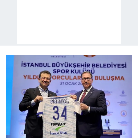
kullanılmaktadır. Diğer çerezler, sitemizin daha işlevsel
kılınması ve kişiselleştirilmesi ve sizlere yönelik
reklam/pazarlama faaliyetlerinin yapılması, amaçlarıyla
sınırlı olarak açık rızanız dahilinde kullanılacaktır.
Çerezlere ilişkin tercihlerinizi aşağıda yer alan panel
vasıtasıyla belirleyebilirsiniz. Çerezlere ilişkin detaylı bilgi
için Ayarlar butonuna tıklayabilir,
Çerez Bilgilendirme
Metnimizi
ziyaret edebilirsiniz.
6698 sayılı Kişisel Verilerin Korunması Kanunu uyarınca
hazırlanmış Aydınlatma Metnimizi okumak ve sitemizde
ilgili mevzuata uygun olarak kullanılan çerezlerle ilgili bilgi
almak için lütfen
tıklayınız
.