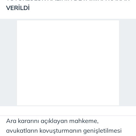
vasıtasıyla belirleyebilirsiniz. Çerezlere ilişkin detaylı bilgi
VERİLDİ
için Ayarlar butonuna tıklayabilir,
Çerez Bilgilendirme
Metnimizi
ziyaret edebilirsiniz.
6698 sayılı Kişisel Verilerin Korunması Kanunu uyarınca
hazırlanmış Aydınlatma Metnimizi okumak ve sitemizde
ilgili mevzuata uygun olarak kullanılan çerezlerle ilgili bilgi
almak için lütfen
tıklayınız
.
Ara kararını açıklayan mahkeme,
avukatların kovuşturmanın genişletilmesi