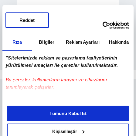
Reddet
Rıza
Bilgiler
Reklam Ayarları
Hakkında
"Sitelerimizde reklam ve pazarlama faaliyetlerinin
yürütülmesi amaçları ile çerezler kullanılmaktadır.
Bu çerezler, kullanıcıların tarayıcı ve cihazlarını
tanımlayarak çalışırlar.
Bu çerezlere izin vermeniz halinde sizlere özel
kişiselleştirilmiş reklamlar sunabilir, sayfalarımızda sizlere
Tümünü Kabul Et
daha iyi reklam deneyimi yaşatabiliriz. Bunu yaparken
amacımızın size daha iyi bir reklam deneyimi sunmak
olduğunu ve sizlere en iyi içerikleri sunabilmek adına
Kişiselleştir