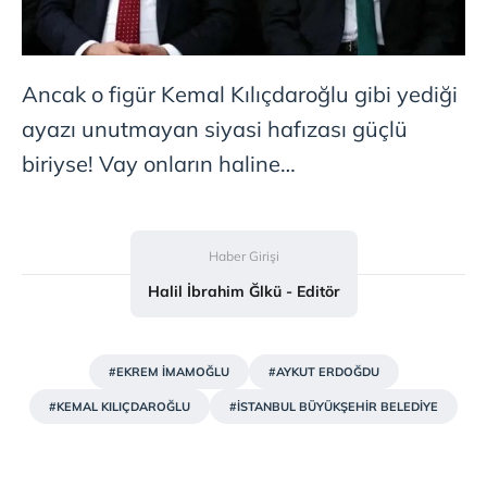
Ancak o figür Kemal Kılıçdaroğlu gibi yediği
ayazı unutmayan siyasi hafızası güçlü
biriyse! Vay onların haline…
Haber Girişi
Halil İbrahim Ğlkü - Editör
#EKREM İMAMOĞLU
#AYKUT ERDOĞDU
#KEMAL KILIÇDAROĞLU
#İSTANBUL BÜYÜKŞEHİR BELEDİYE