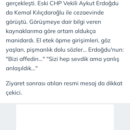
gerçekleşti. Eski CHP Vekili Aykut Erdoğdu
için Ayarlar butonuna tıklayabilir,
Çerez Bilgilendirme
Metnimizi
ziyaret edebilirsiniz.
da Kemal Kılıçdaroğlu ile cezaevinde
görüştü. Görüşmeye dair bilgi veren
6698 sayılı Kişisel Verilerin Korunması Kanunu uyarınca
kaynaklarıma göre ortam oldukça
hazırlanmış Aydınlatma Metnimizi okumak ve sitemizde
ilgili mevzuata uygun olarak kullanılan çerezlerle ilgili bilgi
manidardı. El etek öpme girişimleri, göz
almak için lütfen
tıklayınız
.
yaşları, pişmanlık dolu sözler… Erdoğdu'nun:
"Bizi affedin…" "Sizi hep sevdik ama yanlış
anlaşıldık…"
Ziyaret sonrası atılan resmi mesaj da dikkat
çekici.