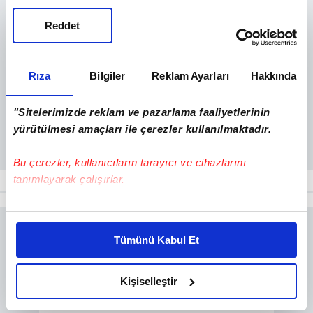
Reddet
Rıza
Bilgiler
Reklam Ayarları
Hakkında
"Sitelerimizde reklam ve pazarlama faaliyetlerinin
yürütülmesi amaçları ile çerezler kullanılmaktadır.
Bu çerezler, kullanıcıların tarayıcı ve cihazlarını
tanımlayarak çalışırlar.
Bu çerezlere izin vermeniz halinde sizlere özel
kişiselleştirilmiş reklamlar sunabilir, sayfalarımızda sizlere
Tümünü Kabul Et
daha iyi reklam deneyimi yaşatabiliriz. Bunu yaparken
amacımızın size daha iyi bir reklam deneyimi sunmak
olduğunu ve sizlere en iyi içerikleri sunabilmek adına
Kişiselleştir
elimizden gelen çabayı gösterdiğimizi ve bu noktada,