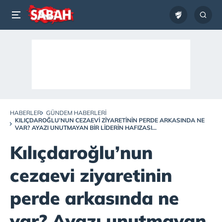
HABERLER
GÜNDEM HABERLERI
KILIÇDAROĞLU’NUN CEZAEVI ZIYARETININ PERDE ARKASINDA NE
VAR? AYAZI UNUTMAYAN BIR LIDERIN HAFIZASI...
Kılıçdaroğlu’nun
cezaevi ziyaretinin
perde arkasında ne
var? Ayazı unutmayan